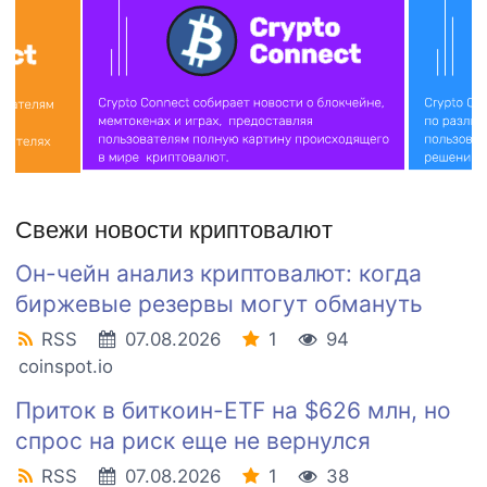
Свежи новости криптовалют
Он-чейн анализ криптовалют: когда
биржевые резервы могут обмануть
RSS
07.08.2026
1
94
coinspot.io
Приток в биткоин-ETF на $626 млн, но
спрос на риск еще не вернулся
RSS
07.08.2026
1
38