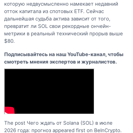
которую недвусмысленно намекает недавний
отток капитала из спотовых ETF. Сейчас
дальнейшая судьба актива зависит от того,
превратит ли SOL свои рекордные ончейн-
метрики в реальный технический прорыв выше
$80.
Подписывайтесь на наш YouTube-канал, чтобы
смотреть мнения экспертов и журналистов.
The post Чего ждать от Solana (SOL) в июле
2026 года: прогноз appeared first on BeInCrypto.