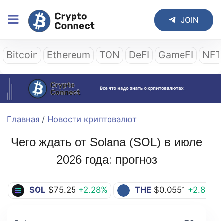
JOIN
Bitcoin
Ethereum
TON
DeFI
GameFI
NF
Главная
/
Новости криптовалют
Чего ждать от Solana (SOL) в июле
2026 года: прогноз
SOL
$75.25
+2.28%
THE
$0.0551
+2.80%