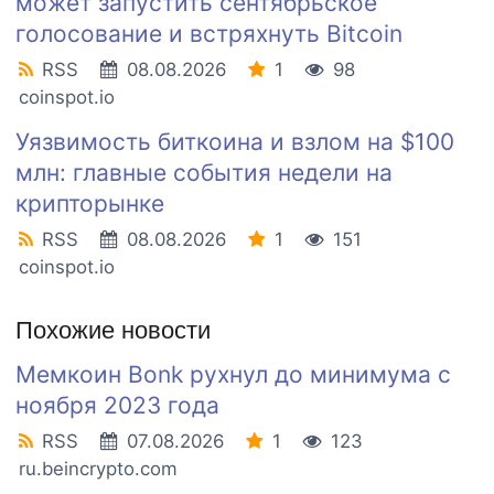
может запустить сентябрьское
голосование и встряхнуть Bitcoin
RSS
08.08.2026
1
98
coinspot.io
Уязвимость биткоина и взлом на $100
млн: главные события недели на
крипторынке
RSS
08.08.2026
1
151
coinspot.io
Похожие новости
Мемкоин Bonk рухнул до минимума с
ноября 2023 года
RSS
07.08.2026
1
123
ru.beincrypto.com