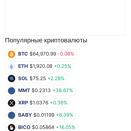
Популярные криптовалюты
BTC
$64,970.99
-0.08%
ETH
$1,920.08
+0.25%
SOL
$75.25
+2.28%
MMT
$0.2313
+38.67%
XRP
$1.0376
+0.36%
BABY
$0.01199
+6.39%
BICO
$0.05864
+16.05%