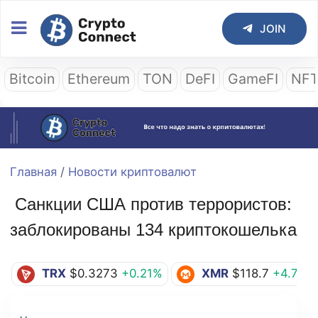
JOIN
Bitcoin
Ethereum
TON
DeFI
GameFI
NF
Главная
/
Новости криптовалют
Санкции США против террористов:
заблокированы 134 криптокошелька
TRX
$0.3273
+0.21%
XMR
$118.7
+4.77%