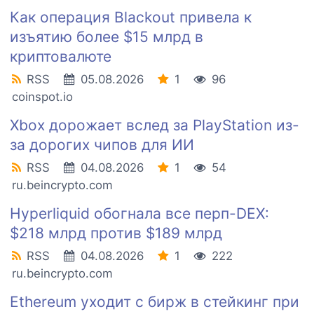
Как операция Blackout привела к
изъятию более $15 млрд в
криптовалюте
RSS
05.08.2026
1
96
coinspot.io
Xbox дорожает вслед за PlayStation из-
за дорогих чипов для ИИ
RSS
04.08.2026
1
54
ru.beincrypto.com
Hyperliquid обогнала все перп-DEX:
$218 млрд против $189 млрд
RSS
04.08.2026
1
222
ru.beincrypto.com
Ethereum уходит с бирж в стейкинг при