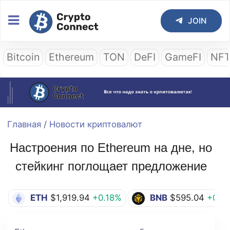
JOIN
Bitcoin
Ethereum
TON
DeFI
GameFI
NF
Главная
/
Новости криптовалют
Настроения по Ethereum на дне, но
стейкинг поглощает предложение
ETH
$1,919.94
+0.18%
BNB
$595.04
+0.7