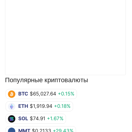
Популярные криптовалюты
BTC
$65,027.64
+0.15%
ETH
$1,919.94
+0.18%
SOL
$74.91
+1.67%
MMT
$0.2133
+29.43%