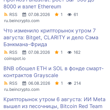
8000 и взлет Ethereum
RSS
07.08.2026
1
61
ru.beincrypto.com
Что изменило крипторынок утром 7
августа: Bitget, CLARITY и дело Сэма
Бэнкмана-Фрида
RSS
07.08.2026
1
162
coinspot.io
BNB обошел ETH и SOL в фонде смарт-
контрактов Grayscale
RSS
06.08.2026
1
214
ru.beincrypto.com
Крипторынок утром 6 августа: ИИ Meta
вышел из песочницы, Bitcoin Red Team