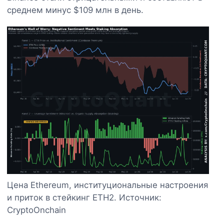
среднем минус $109 млн в день.
Цена Ethereum, институциональные настроения
и приток в стейкинг ETH2. Источник:
CryptoOnchain