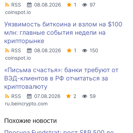
RSS
08.08.2026
1
97
coinspot.io
Уязвимость биткоина и взлом на $100
млн: главные события недели на
крипторынке
RSS
08.08.2026
1
150
coinspot.io
«Письма счастья»: банки требуют от
ВЭД-клиентов в РФ отчитаться за
криптовалюту
RSS
07.08.2026
2
59
ru.beincrypto.com
Похожие новости
Прогноз Fundstrat: рост S&P 500 до