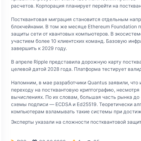
расчетов. Корпорация планирует перейти на постква
Постквантовая миграция становится отдельным нап
блокчейнами. В том же месяце Ethereum Foundation
защиты сети от квантовых компьютеров. В экосисте
участием более 10 клиентских команд. Базовую инф
завершить к 2029 году.
В апреле Ripple представила дорожную карту постква
целевой датой 2028 года. Платформа тестирует валид
Напомним, в мае разработчики Quantus заявили, что 
переходу на постквантовую криптографию, несмотря 
вычислениях. По их словам, большая часть рынка до 
схемы подписи — ECDSA и Ed25519. Теоретически ал
компьютерам взламывать такие системы при достиж
Эксперты указали на сложности постквантовой защи