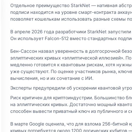
Отдельное преимущество StarkNet — нативная абстра
подписи находится на уровне смарт-контракта аккаунт
позволяет кошелькам использовать разные схемы по
В апреле 2026 года разработчики StarkNet запустил
Он использует Falcon-512 вместо стандартных подпи
Бен-Сассон назвал уверенность в долгосрочной без
эллиптических кривых «эллиптической иллюзией». По
медленно готовится к квантовым рискам, хотя нужн
уже существуют. По оценке участников рынка, ключе
вычисления, но и их сочетание с ИИ.
Эксперты предупредили об ускорении квантовой угр
Риск критичен для криптоиндустрии. Большинство б
на эллиптических кривых. Достаточно мощный квант
способен вывести приватный ключ из публичного и 
В марте Google оценила, что для взлома 256-битной 
кривых потребуется около 1200 логических кубитов