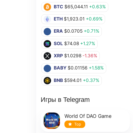
BTC
$65,044.11
+0.63%
ETH
$1,923.01
+0.69%
ERA
$0.0705
+0.71%
SOL
$74.08
+1.27%
XRP
$1.0298
-1.36%
BABY
$0.01156
+1.58%
BNB
$594.01
+0.37%
Игры в Telegram
World Of DAO Game
Top