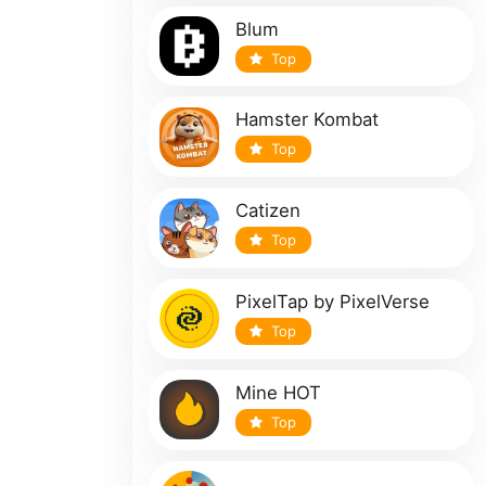
Blum
Top
Hamster Kombat
Top
Catizen
Top
PixelTap by PixelVerse
Top
Mine HOT
Top