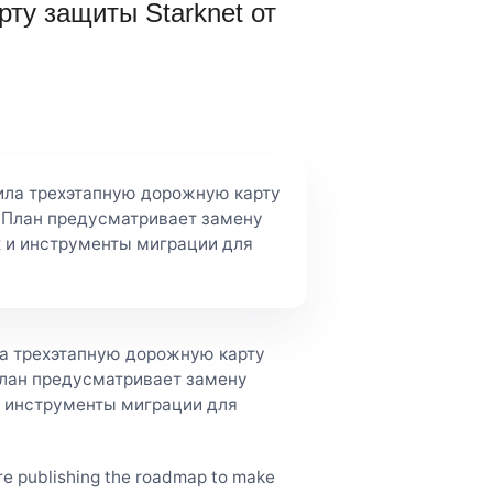
ту защиты Starknet от
ила трехэтапную дорожную карту
. План предусматривает замену
х и инструменты миграции для
ла трехэтапную дорожную карту
План предусматривает замену
и инструменты миграции для
’re publishing the roadmap to make