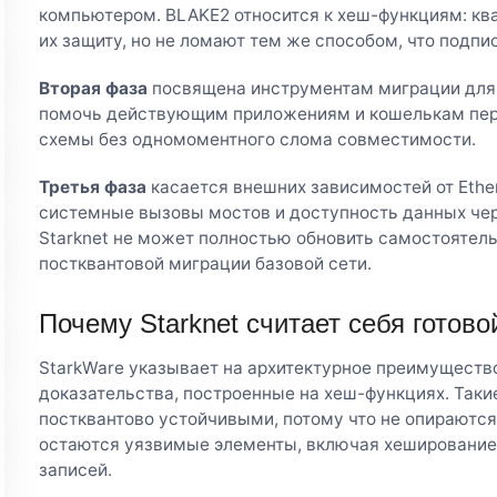
компьютером. BLAKE2 относится к хеш-функциям: кв
их защиту, но не ломают тем же способом, что подпи
Вторая фаза
посвящена инструментам миграции для 
помочь действующим приложениям и кошелькам пере
схемы без одномоментного слома совместимости.
Третья фаза
касается внешних зависимостей от Ethe
системные вызовы мостов и доступность данных че
Starknet не может полностью обновить самостоятельн
постквантовой миграции базовой сети.
Почему Starknet считает себя готово
StarkWare указывает на архитектурное преимущество
доказательства, построенные на хеш-функциях. Таки
постквантово устойчивыми, потому что не опираются
остаются уязвимые элементы, включая хеширование 
записей.