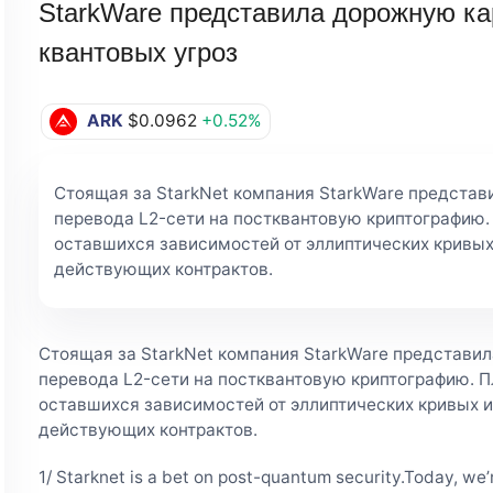
StarkWare представила дорожную кар
квантовых угроз
ARK
$0.0962
+0.52%
Стоящая за StarkNet компания StarkWare представ
перевода L2-сети на постквантовую криптографию
оставшихся зависимостей от эллиптических кривы
действующих контрактов.
Стоящая за StarkNet компания StarkWare представи
перевода L2-сети на постквантовую криптографию. 
оставшихся зависимостей от эллиптических кривых 
действующих контрактов.
1/ Starknet is a bet on post-quantum security.Today, we