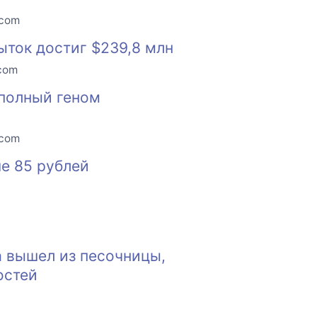
.com
ыток достиг $239,8 млн
.com
 полный геном
.com
е 85 рублей
a вышел из песочницы,
остей