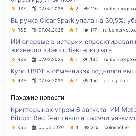
RSS
07.08.2026
2
110
ru.beincrypto
Выручка CleanSpark упала на 30,5%, уб
RSS
07.08.2026
1
117
ru.beincrypto
ИИ впервые в истории спроектировал
жизнеспособного бактериофага
RSS
07.08.2026
1
167
ru.beincrypto
Курс USDT в обменниках поднялся выш
RSS
07.08.2026
1
156
coinspot.io
Похожие новости
Крипторынок утром 6 августа: ИИ Met
Bitcoin Red Team нашла тысячи уязвим
RSS
06.08.2026
1
219
coinspot.io