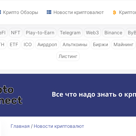
Крипто Обзоры
Новости криптовалют
Крипто
FI
NFT
Play-to-Earn
Telegram
Web3
Binance
ByB
TH
ETF
ICO
Аирдроп
Альткоины
Биржи
Майнинг
Листинг
Главная
/
Новости криптовалют