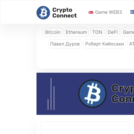
Game WEB3
Bitcoin
Ethereum
TON
DeFI
Game
Павел Дуров
Роберт Кийосаки
A