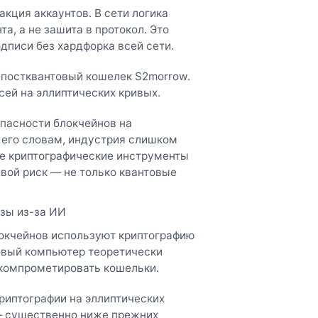
кция аккаунтов. В сети логика
а, а не зашита в протокол. Это
дписи без хардфорка всей сети.
и постквантовый кошелек S2morrow.
сей на эллиптических кривых.
опасности блокчейнов на
 его словам, индустрия слишком
ые криптографические инструменты
вой риск — не только квантовые
озы из-за ИИ
локчейнов используют криптографию
овый компьютер теоретически
скомпрометировать кошельки.
криптографии на эллиптических
 — существенно ниже прежних