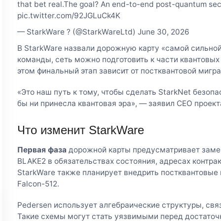
that bet real.The goal? An end-to-end post-quantum se
pic.twitter.com/92JGLuCk4K
— StarkWare ? (@StarkWareLtd) June 30, 2026
В StarkWare назвали дорожную карту «самой сильной
команды, сеть можно подготовить к части квантовых 
этом финальный этап зависит от постквантовой мигра
«Это наш путь к тому, чтобы сделать StarkNet безо
бы ни принесла квантовая эра», — заявил CEO проект
Что изменит StarkWare
Первая фаза
дорожной карты предусматривает заме
BLAKE2 в обязательствах состояния, адресах контрак
StarkWare также планирует внедрить постквантовые
Falcon-512.
Pedersen использует алгебраические структуры, свя
Такие схемы могут стать уязвимыми перед достато