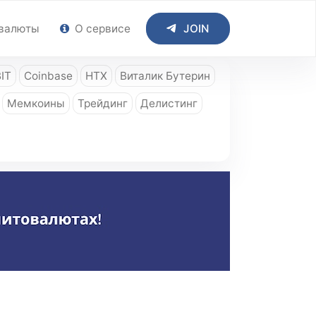
валюты
О сервисе
JOIN
IT
Coinbase
HTX
Виталик Бутерин
Мемкоины
Трейдинг
Делистинг