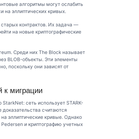
антовые алгоритмы могут ослабить
си на эллиптических кривых.
старых контрактов. Их задача —
йти на новые криптографические
reum. Среди них The Block называет
рез BLOB-объекты. Эти элементы
о, поскольку они зависят от
й к миграции
 StarkNet: сеть использует STARK-
е доказательства считаются
 на эллиптические кривые. Однако
Pedersen и криптографию учетных