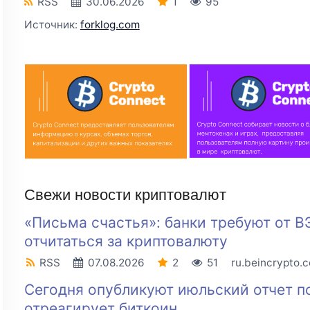
RSS
30.06.2026
1
95
Источник:
forklog.com
Свежи новости криптовалют
«Письма счастья»: банки требуют от В
отчитаться за криптовалюту
RSS
07.08.2026
2
51
ru.beincrypto.
Сегодня опубликуют июльский отчет п
отреагирует биткоин