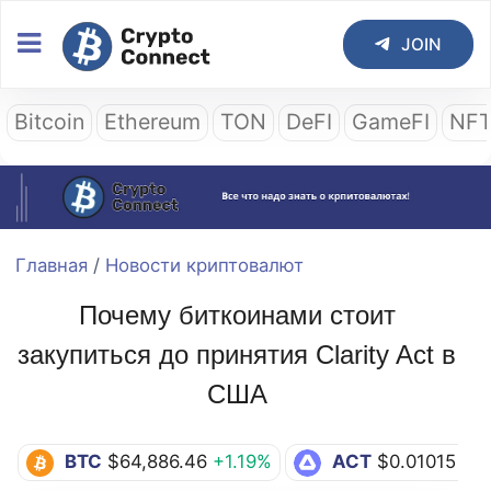
JOIN
Bitcoin
Ethereum
TON
DeFI
GameFI
NF
Главная
/
Новости криптовалют
Почему биткоинами стоит
закупиться до принятия Clarity Act в
США
BTC
$64,886.46
+1.19%
ACT
$0.01015
+1