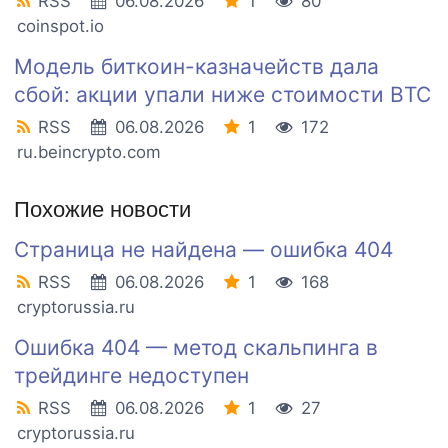
RSS
06.08.2026
1
80
coinspot.io
Модель биткоин-казначейств дала
сбой: акции упали ниже стоимости BTC
RSS
06.08.2026
1
172
ru.beincrypto.com
Похожие новости
Страница не найдена — ошибка 404
RSS
06.08.2026
1
168
cryptorussia.ru
Ошибка 404 — метод скальпинга в
трейдинге недоступен
RSS
06.08.2026
1
27
cryptorussia.ru