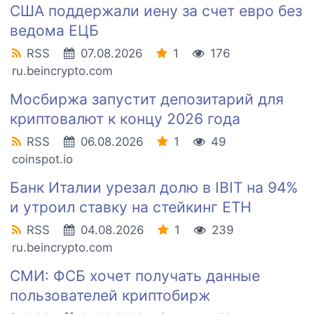
США поддержали иену за счет евро без
ведома ЕЦБ
RSS
07.08.2026
1
176
ru.beincrypto.com
Мосбиржа запустит депозитарий для
криптовалют к концу 2026 года
RSS
06.08.2026
1
49
coinspot.io
Банк Италии урезал долю в IBIT на 94%
и утроил ставку на стейкинг ETH
RSS
04.08.2026
1
239
ru.beincrypto.com
СМИ: ФСБ хочет получать данные
пользователей криптобирж