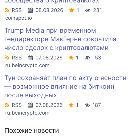
сообщества о криптовалютах
RSS
08.08.2026
1
231
coinspot.io
Trump Media при временном
гендиректоре МакГерне сократила
число сделок с криптовалютами
RSS
07.08.2026
1
153
ru.beincrypto.com
Тун сохраняет план по акту о ясности
— возможное влияние на биткоин
после выходных
RSS
07.08.2026
1
187
ru.beincrypto.com
Похожие новости