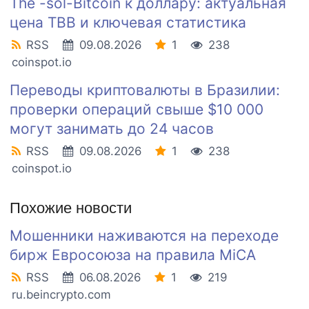
The -sol-Bitcoin к доллару: актуальная
цена TBB и ключевая статистика
RSS
09.08.2026
1
238
coinspot.io
Переводы криптовалюты в Бразилии:
проверки операций свыше $10 000
могут занимать до 24 часов
RSS
09.08.2026
1
238
coinspot.io
Похожие новости
Мошенники наживаются на переходе
бирж Евросоюза на правила MiCA
RSS
06.08.2026
1
219
ru.beincrypto.com