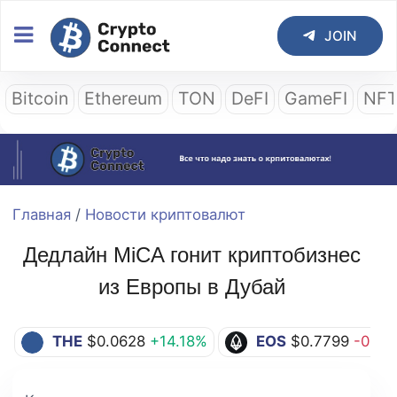
JOIN
Bitcoin
Ethereum
TON
DeFI
GameFI
NF
Главная
/
Новости криптовалют
Дедлайн MiCA гонит криптобизнес
из Европы в Дубай
THE
$0.0628
+14.18%
EOS
$0.7799
-0.66