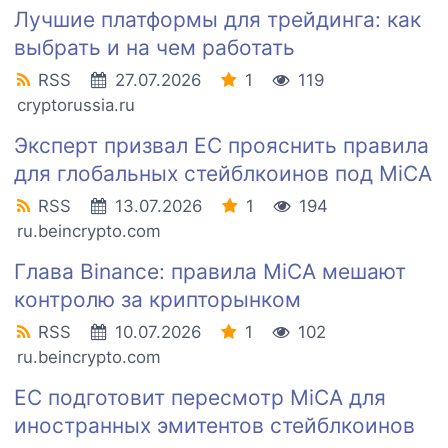
Лучшие платформы для трейдинга: как
выбрать и на чем работать
RSS
27.07.2026
1
119
cryptorussia.ru
Эксперт призвал ЕС прояснить правила
для глобальных стейблкоинов под MiCA
RSS
13.07.2026
1
194
ru.beincrypto.com
Глава Binance: правила MiCA мешают
контролю за крипторынком
RSS
10.07.2026
1
102
ru.beincrypto.com
ЕС подготовит пересмотр MiCA для
иностранных эмитентов стейблкоинов