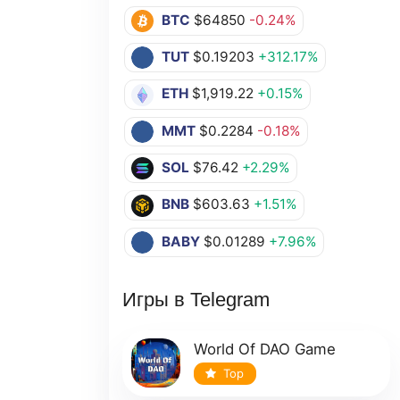
BTC
$64850
-0.24%
TUT
$0.19203
+312.17%
ETH
$1,919.22
+0.15%
MMT
$0.2284
-0.18%
SOL
$76.42
+2.29%
BNB
$603.63
+1.51%
BABY
$0.01289
+7.96%
Игры в Telegram
World Of DAO Game
Top