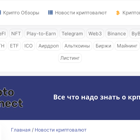
Крипто Обзоры
Новости криптовалют
Крипто
FI
NFT
Play-to-Earn
Telegram
Web3
Binance
ByB
TH
ETF
ICO
Аирдроп
Альткоины
Биржи
Майнинг
Листинг
Главная
/
Новости криптовалют