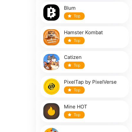
Blum
Top
Hamster Kombat
Top
Catizen
Top
PixelTap by PixelVerse
Top
Mine HOT
Top