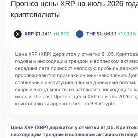
Прогноз цены XRP на июль 2026 года
криптовалюты
XRP
$1.0411
+0.61%
THE
$0.0639
+17.03%
Цена XRP (XRP) держится у отметки $1,05. Крипто
годовым нисходящим трендом и всплеском активно
середина лета приносит неплохую прибыль держате
прослеживаются признаки ончейн-накопления. До
стабильные институциональные денежные потоки. 
скорый выход монеты из затяжного нисходящего ка
июль и The post Прогноз цены XRP на июль 2026 го
криптовалюты appeared first on BeInCrypto.
Цена XRP (XRP) держится у отметки $1,05. Крипто
нисходящим трендом и всплеском активности поку