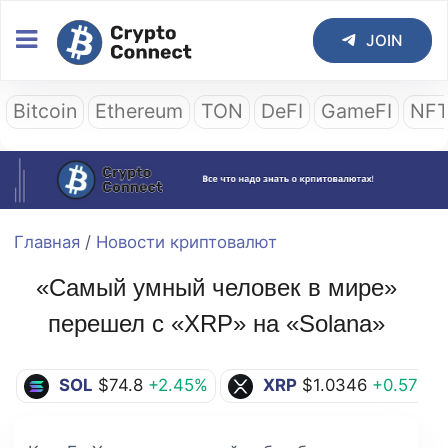
JOIN
Bitcoin
Ethereum
TON
DeFI
GameFI
NF
Главная
/
Новости криптовалют
«Самый умный человек в мире»
перешел с «XRP» на «Solana»
SOL
$74.8
+2.45%
XRP
$1.0346
+0.57%