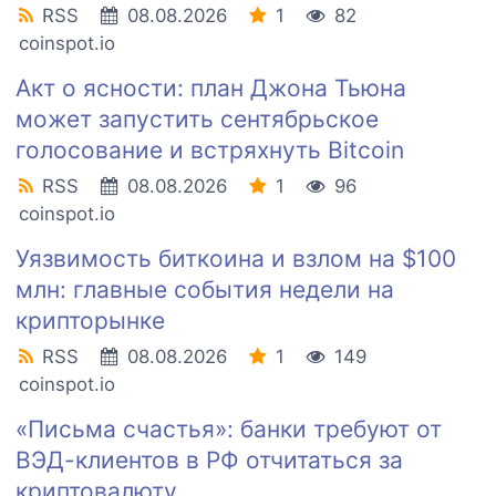
RSS
08.08.2026
1
82
coinspot.io
Акт о ясности: план Джона Тьюна
может запустить сентябрьское
голосование и встряхнуть Bitcoin
RSS
08.08.2026
1
96
coinspot.io
Уязвимость биткоина и взлом на $100
млн: главные события недели на
крипторынке
RSS
08.08.2026
1
149
coinspot.io
«Письма счастья»: банки требуют от
ВЭД-клиентов в РФ отчитаться за
криптовалюту