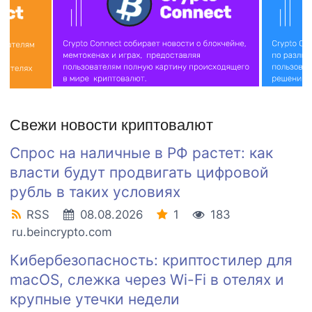
Свежи новости криптовалют
Спрос на наличные в РФ растет: как
власти будут продвигать цифровой
рубль в таких условиях
RSS
08.08.2026
1
183
ru.beincrypto.com
Кибербезопасность: криптостилер для
macOS, слежка через Wi-Fi в отелях и
крупные утечки недели