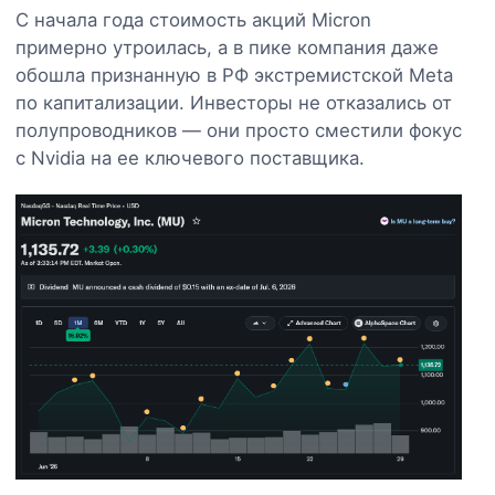
С начала года стоимость акций Micron
примерно утроилась, а в пике компания даже
обошла признанную в РФ экстремистской Meta
по капитализации. Инвесторы не отказались от
полупроводников — они просто сместили фокус
с Nvidia на ее ключевого поставщика.