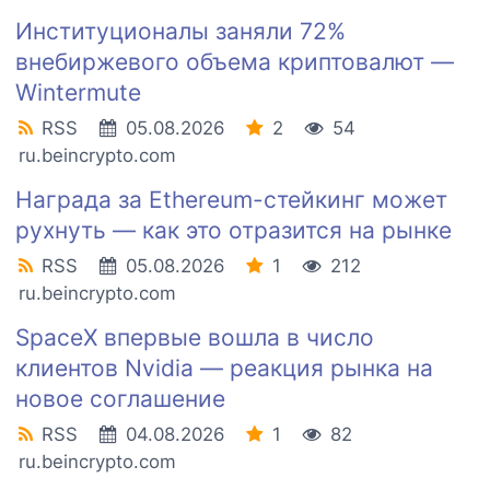
Институционалы заняли 72%
внебиржевого объема криптовалют —
Wintermute
RSS
05.08.2026
2
54
ru.beincrypto.com
Награда за Ethereum-стейкинг может
рухнуть — как это отразится на рынке
RSS
05.08.2026
1
212
ru.beincrypto.com
SpaceX впервые вошла в число
клиентов Nvidia — реакция рынка на
новое соглашение
RSS
04.08.2026
1
82
ru.beincrypto.com