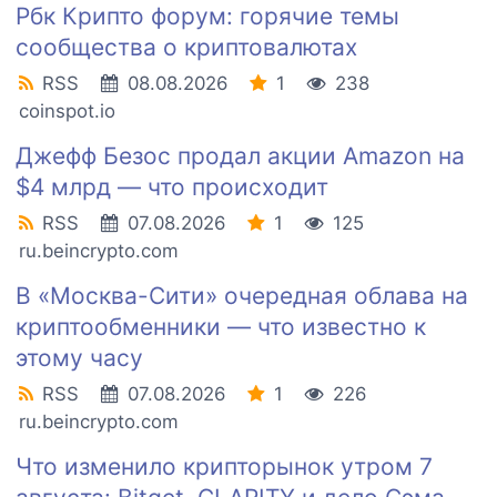
Рбк Крипто форум: горячие темы
сообщества о криптовалютах
RSS
08.08.2026
1
238
coinspot.io
Джефф Безос продал акции Amazon на
$4 млрд — что происходит
RSS
07.08.2026
1
125
ru.beincrypto.com
В «Москва-Сити» очередная облава на
криптообменники — что известно к
этому часу
RSS
07.08.2026
1
226
ru.beincrypto.com
Что изменило крипторынок утром 7