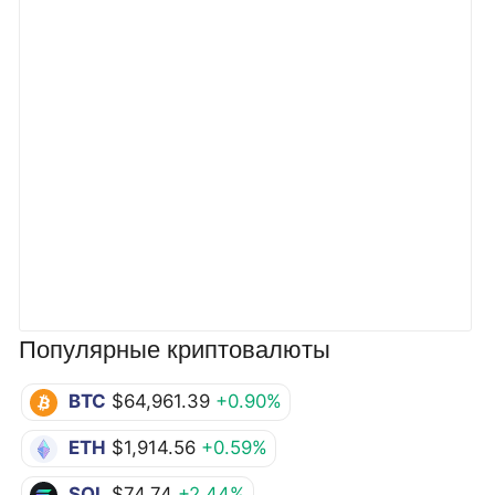
Популярные криптовалюты
BTC
$64,961.39
+0.90%
ETH
$1,914.56
+0.59%
SOL
$74.74
+2.44%