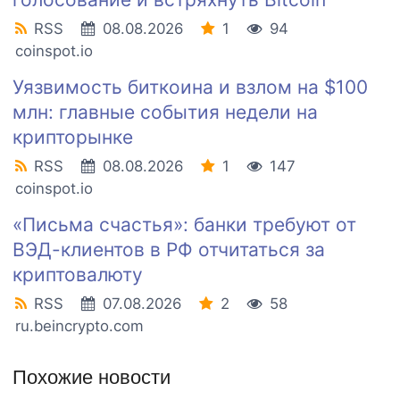
RSS
08.08.2026
1
94
coinspot.io
Уязвимость биткоина и взлом на $100
млн: главные события недели на
крипторынке
RSS
08.08.2026
1
147
coinspot.io
«Письма счастья»: банки требуют от
ВЭД-клиентов в РФ отчитаться за
криптовалюту
RSS
07.08.2026
2
58
ru.beincrypto.com
Похожие новости