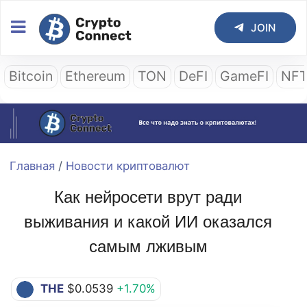
JOIN
Bitcoin
Ethereum
TON
DeFI
GameFI
NF
Главная
/
Новости криптовалют
Как нейросети врут ради
выживания и какой ИИ оказался
самым лживым
THE
$0.0539
+1.70%