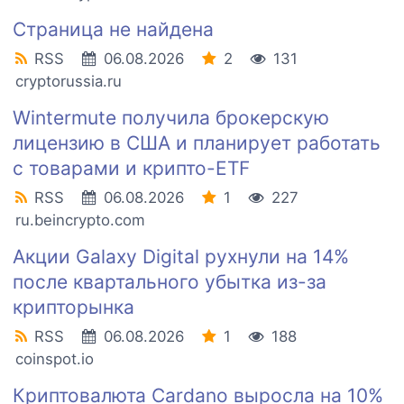
Страница не найдена
RSS
06.08.2026
2
131
cryptorussia.ru
Wintermute получила брокерскую
лицензию в США и планирует работать
с товарами и крипто-ETF
RSS
06.08.2026
1
227
ru.beincrypto.com
Акции Galaxy Digital рухнули на 14%
после квартального убытка из-за
крипторынка
RSS
06.08.2026
1
188
coinspot.io
Криптовалюта Cardano выросла на 10%