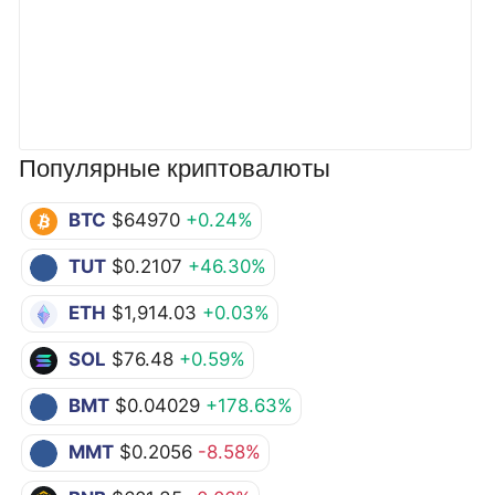
Популярные криптовалюты
BTC
$64970
+0.24%
TUT
$0.2107
+46.30%
ETH
$1,914.03
+0.03%
SOL
$76.48
+0.59%
BMT
$0.04029
+178.63%
MMT
$0.2056
-8.58%