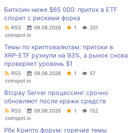
Биткоин ниже $65 000: приток в ETF
спорит с рисками форка
RSS
09.08.2026
1
201
coinspot.io
Темы по криптовалютам: притоки в
XRP-ETF рухнули на 93%, а рынок снова
проверяет уровень $1
RSS
09.08.2026
1
57
coinspot.io
Btcpay Server процессинг срочно
обновляют после кражи средств
RSS
09.08.2026
1
152
coinspot.io
Рбк Крипто форум: горячие темы