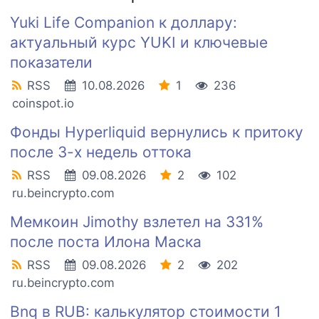
Yuki Life Companion к доллару:
актуальный курс YUKI и ключевые
показатели
RSS
10.08.2026
1
236
coinspot.io
Фонды Hyperliquid вернулись к притоку
после 3-х недель оттока
RSS
09.08.2026
2
102
ru.beincrypto.com
Мемкоин Jimothy взлетел на 331%
после поста Илона Маска
RSS
09.08.2026
2
202
ru.beincrypto.com
Bnq в RUB: калькулятор стоимости 1