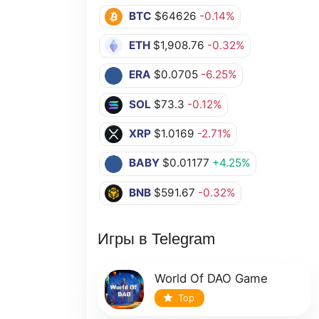
BTC
$64626
-0.14%
ETH
$1,908.76
-0.32%
ERA
$0.0705
-6.25%
SOL
$73.3
-0.12%
XRP
$1.0169
-2.71%
BABY
$0.01177
+4.25%
BNB
$591.67
-0.32%
Игры в Telegram
World Of DAO Game
Top