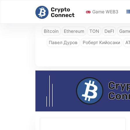
Game WEB3
Bitcoin
Ethereum
TON
DeFI
Game
Павел Дуров
Роберт Кийосаки
A