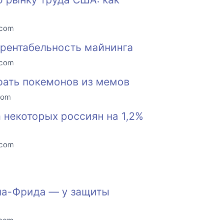
.com
 рентабельность майнинга
.com
рать покемонов из мемов
com
 некоторых россиян на 1,2%
.com
на-Фрида — у защиты