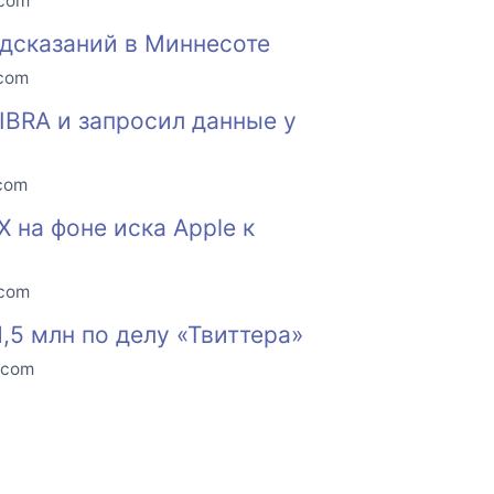
.com
едсказаний в Миннесоте
.com
IBRA и запросил данные у
.com
 на фоне иска Apple к
.com
,5 млн по делу «Твиттера»
.com