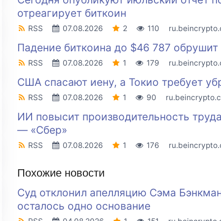
отреагирует биткоин
RSS
07.08.2026
2
110
ru.beincrypto
Падение биткоина до $46 787 обрушит
RSS
07.08.2026
1
179
ru.beincrypto
США спасают иену, а Токио требует уб
RSS
07.08.2026
1
90
ru.beincrypto.
ИИ повысит производительность труда
— «Сбер»
RSS
07.08.2026
1
176
ru.beincrypto
Похожие новости
Суд отклонил апелляцию Сэма Бэнкма
осталось одно основание