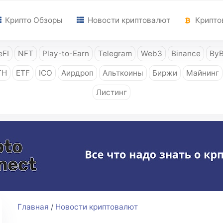
Крипто Обзоры
Новости криптовалют
Крипто
FI
NFT
Play-to-Earn
Telegram
Web3
Binance
ByB
TH
ETF
ICO
Аирдроп
Альткоины
Биржи
Майнинг
Листинг
Главная
/
Новости криптовалют