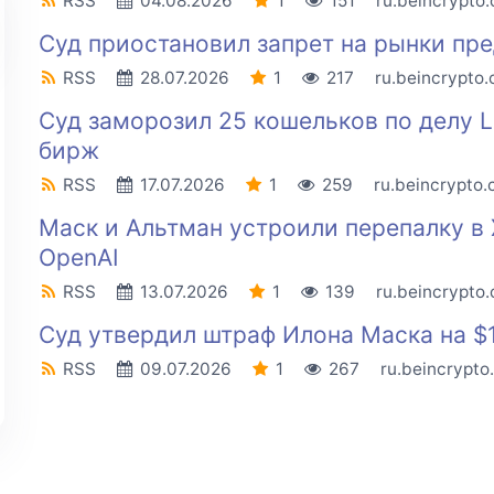
RSS
04.08.2026
1
151
ru.beincrypto
Суд приостановил запрет на рынки пр
RSS
28.07.2026
1
217
ru.beincrypto
Суд заморозил 25 кошельков по делу L
бирж
RSS
17.07.2026
1
259
ru.beincrypto
Маск и Альтман устроили перепалку в X
OpenAI
RSS
13.07.2026
1
139
ru.beincrypto
Суд утвердил штраф Илона Маска на $1
RSS
09.07.2026
1
267
ru.beincrypto