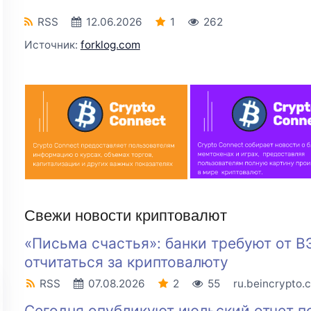
RSS
12.06.2026
1
262
Источник:
forklog.com
Свежи новости криптовалют
«Письма счастья»: банки требуют от В
отчитаться за криптовалюту
RSS
07.08.2026
2
55
ru.beincrypto.
Сегодня опубликуют июльский отчет п