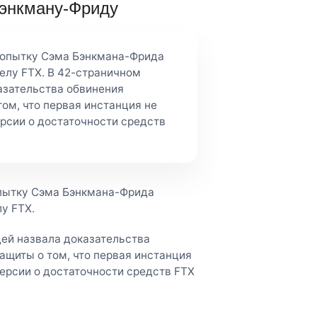
Бэнкману-Фриду
попытку Сэма Бэнкмана-Фрида
елу FTX. В 42-страничном
казательства обвинения
ом, что первая инстанция не
ерсии о достаточности средств
опытку Сэма Бэнкмана-Фрида
у FTX.
дей назвала доказательства
ащиты о том, что первая инстанция
версии о достаточности средств FTX