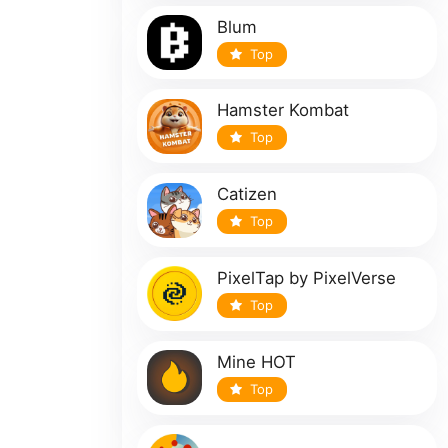
Blum
Top
Hamster Kombat
Top
Catizen
Top
PixelTap by PixelVerse
Top
Mine HOT
Top