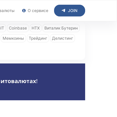
валюты
О сервисе
JOIN
IT
Coinbase
HTX
Виталик Бутерин
Мемкоины
Трейдинг
Делистинг