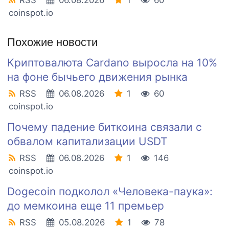
RSS
06.08.2026
1
60
coinspot.io
Похожие новости
Криптовалюта Cardano выросла на 10%
на фоне бычьего движения рынка
RSS
06.08.2026
1
60
coinspot.io
Почему падение биткоина связали с
обвалом капитализации USDT
RSS
06.08.2026
1
146
coinspot.io
Dogecoin подколол «Человека-паука»:
до мемкоина еще 11 премьер
RSS
05.08.2026
1
78