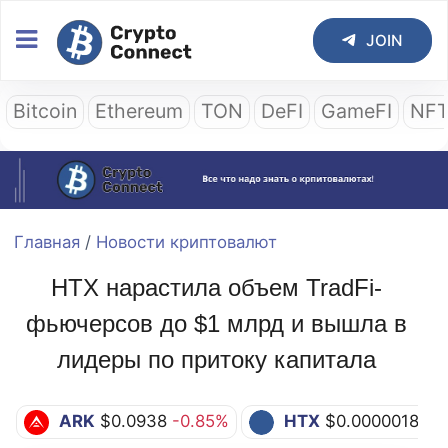
JOIN
Bitcoin
Ethereum
TON
DeFI
GameFI
NF
Главная
/
Новости криптовалют
HTX нарастила объем TradFi-
фьючерсов до $1 млрд и вышла в
лидеры по притоку капитала
ARK
$0.0938
-0.85%
HTX
$0.0000018
-0