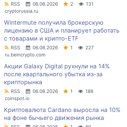
RSS
06.08.2026
2
131
cryptorussia.ru
Wintermute получила брокерскую
лицензию в США и планирует работать
с товарами и крипто-ETF
RSS
06.08.2026
1
227
ru.beincrypto.com
Акции Galaxy Digital рухнули на 14%
после квартального убытка из-за
крипторынка
RSS
06.08.2026
1
188
coinspot.io
Криптовалюта Cardano выросла на 10%
на фоне бычьего движения рынка