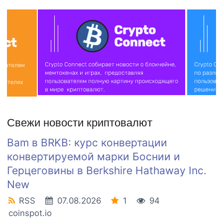
Свежи новости криптовалют
Bam в BRKB: курс конвертации
конвертируемой марки Боснии и
Герцеговины в Berkshire Hathaway Inc.
New
RSS
07.08.2026
1
94
coinspot.io