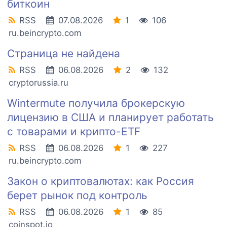
биткоин
RSS
07.08.2026
1
106
ru.beincrypto.com
Страница не найдена
RSS
06.08.2026
2
132
cryptorussia.ru
Wintermute получила брокерскую
лицензию в США и планирует работать
с товарами и крипто-ETF
RSS
06.08.2026
1
227
ru.beincrypto.com
Закон о криптовалютах: как Россия
берет рынок под контроль
RSS
06.08.2026
1
85
coinspot.io