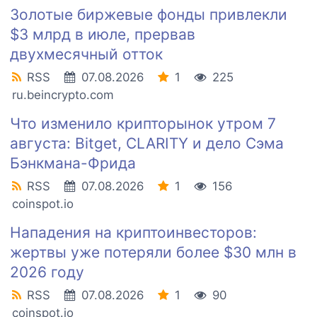
Золотые биржевые фонды привлекли
$3 млрд в июле, прервав
двухмесячный отток
RSS
07.08.2026
1
225
ru.beincrypto.com
Что изменило крипторынок утром 7
августа: Bitget, CLARITY и дело Сэма
Бэнкмана-Фрида
RSS
07.08.2026
1
156
coinspot.io
Нападения на криптоинвесторов:
жертвы уже потеряли более $30 млн в
2026 году
RSS
07.08.2026
1
90
coinspot.io