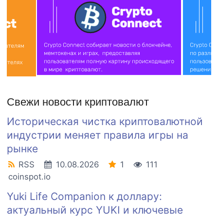
Свежи новости криптовалют
Историческая чистка криптовалютной
индустрии меняет правила игры на
рынке
RSS
10.08.2026
1
111
coinspot.io
Yuki Life Companion к доллару:
актуальный курс YUKI и ключевые