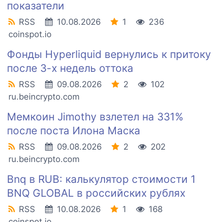
показатели
RSS
10.08.2026
1
236
coinspot.io
Фонды Hyperliquid вернулись к притоку
после 3-х недель оттока
RSS
09.08.2026
2
102
ru.beincrypto.com
Мемкоин Jimothy взлетел на 331%
после поста Илона Маска
RSS
09.08.2026
2
202
ru.beincrypto.com
Bnq в RUB: калькулятор стоимости 1
BNQ GLOBAL в российских рублях
RSS
10.08.2026
1
168
coinspot.io