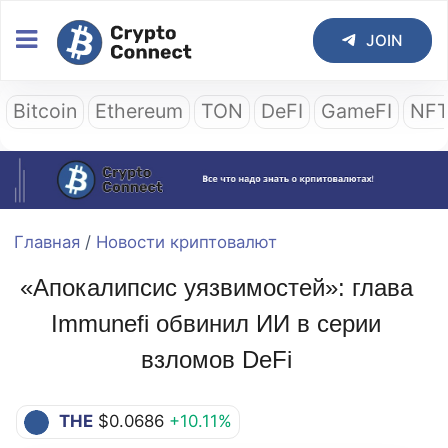
JOIN
Bitcoin
Ethereum
TON
DeFI
GameFI
NF
Главная
/
Новости криптовалют
«Апокалипсис уязвимостей»: глава
Immunefi обвинил ИИ в серии
взломов DeFi
THE
$0.0686
+10.11%