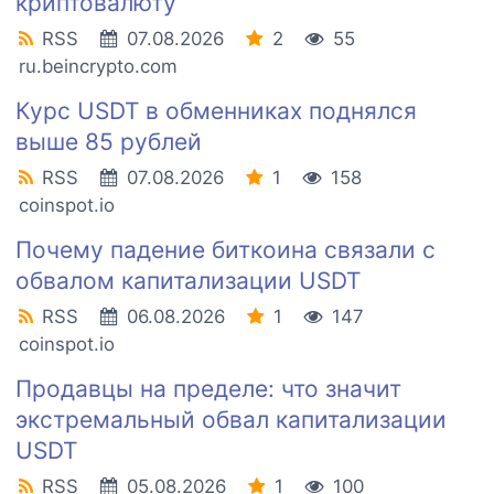
криптовалюту
RSS
07.08.2026
2
55
ru.beincrypto.com
Курс USDT в обменниках поднялся
выше 85 рублей
RSS
07.08.2026
1
158
coinspot.io
Почему падение биткоина связали с
обвалом капитализации USDT
RSS
06.08.2026
1
147
coinspot.io
Продавцы на пределе: что значит
экстремальный обвал капитализации
USDT
RSS
05.08.2026
1
100