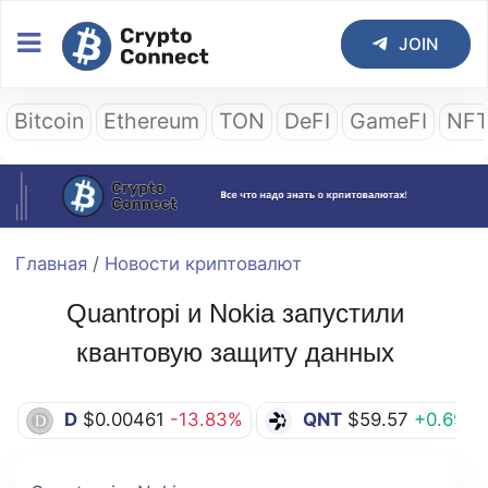
JOIN
Bitcoin
Ethereum
TON
DeFI
GameFI
NF
Главная
/
Новости криптовалют
Quantropi и Nokia запустили
квантовую защиту данных
D
$0.00461
-13.83%
QNT
$59.57
+0.69%