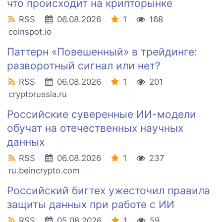
что происходит на крипторынке
RSS
06.08.2026
1
168
coinspot.io
Паттерн «Повешенный» в трейдинге:
разворотный сигнал или нет?
RSS
06.08.2026
1
201
cryptorussia.ru
Российские суверенные ИИ-модели
обучат на отечественных научных
данных
RSS
06.08.2026
1
237
ru.beincrypto.com
Российский бигтех ужесточил правила
защиты данных при работе с ИИ
RSS
05.08.2026
1
59