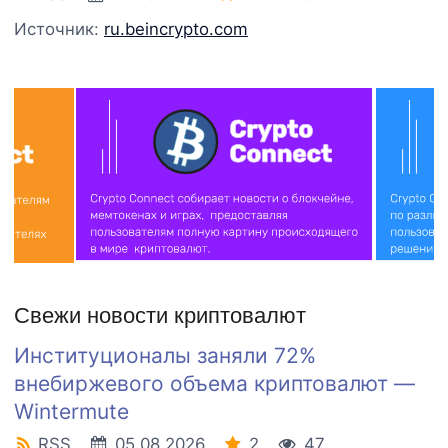
Источник:
ru.beincrypto.com
Свежи новости криптовалют
Институционалы заняли 72%
внебиржевого объема криптовалют —
Wintermute
RSS
05.08.2026
2
47