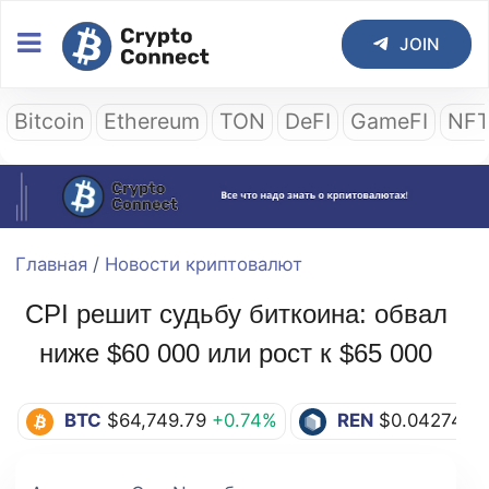
JOIN
Bitcoin
Ethereum
TON
DeFI
GameFI
NF
Главная
/
Новости криптовалют
CPI решит судьбу биткоина: обвал
ниже $60 000 или рост к $65 000
BTC
$64,749.79
+0.74%
REN
$0.04274
+