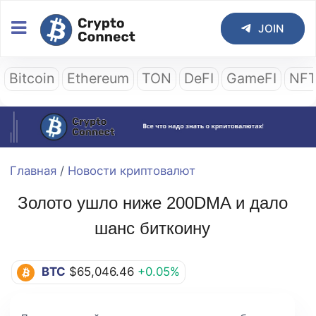
JOIN
Bitcoin
Ethereum
TON
DeFI
GameFI
NF
Главная
/
Новости криптовалют
Золото ушло ниже 200DMA и дало
шанс биткоину
BTC
$65,046.46
+0.05%