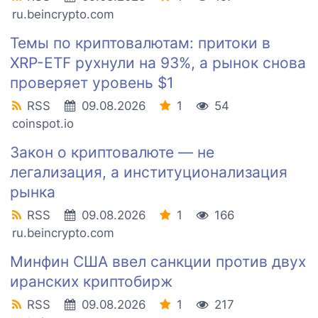
ru.beincrypto.com
Темы по криптовалютам: притоки в
XRP-ETF рухнули на 93%, а рынок снова
проверяет уровень $1
RSS
09.08.2026
1
54
coinspot.io
Закон о криптовалюте — не
легализация, а институционализация
рынка
RSS
09.08.2026
1
166
ru.beincrypto.com
Минфин США ввел санкции против двух
иранских криптобирж
RSS
09.08.2026
1
217