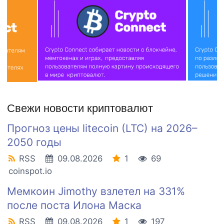
Свежи новости криптовалют
Прогноз цены litecoin (LTC) на 2026–
2050 годы
RSS
09.08.2026
1
69
coinspot.io
Мемкоин Jimothy взлетел на 331%
после поста Илона Маска
RSS
09.08.2026
1
197