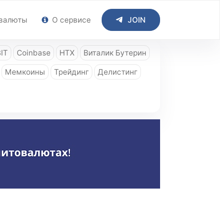
валюты
О сервисе
JOIN
IT
Coinbase
HTX
Виталик Бутерин
Мемкоины
Трейдинг
Делистинг