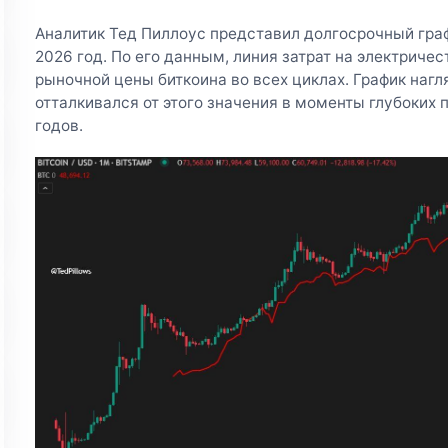
Аналитик Тед Пиллоус представил долгосрочный гра
2026 год. По его данным, линия затрат на электриче
рыночной цены биткоина во всех циклах. График нагл
отталкивался от этого значения в моменты глубоких п
годов.