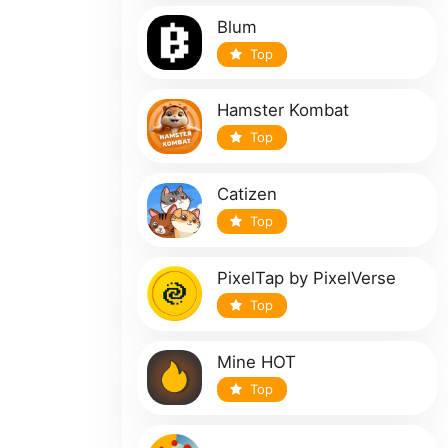
Blum
Top
Hamster Kombat
Top
Catizen
Top
PixelTap by PixelVerse
Top
Mine HOT
Top