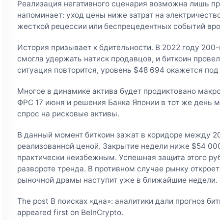
Реализация негативного сценария возможна лишь пр
напоминает: уход цены ниже затрат на электричеств
жесткой рецессии или беспрецедентных событий вр
История призывает к бдительности. В 2022 году 200
смогла удержать натиск продавцов, и биткоин провел
ситуация повторится, уровень $48 694 окажется под 
Многое в динамике актива будет продиктовано макр
ФРС 17 июня и решения Банка Японии в тот же день 
спрос на рисковые активы.
В данный момент биткоин зажат в коридоре между 2
реализованной ценой. Закрытие недели ниже $54 000
практически неизбежным. Успешная защита этого ру
развороте тренда. В противном случае рынку откроетс
рыночной драмы наступит уже в ближайшие недели.
The post В поисках «дна»: аналитики дали прогноз б
appeared first on BeInCrypto.