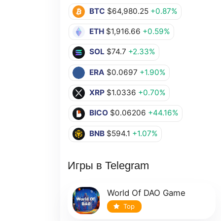
BTC
$64,980.25
+0.87%
ETH
$1,916.66
+0.59%
SOL
$74.7
+2.33%
ERA
$0.0697
+1.90%
XRP
$1.0336
+0.70%
BICO
$0.06206
+44.16%
BNB
$594.1
+1.07%
Игры в Telegram
World Of DAO Game
Top