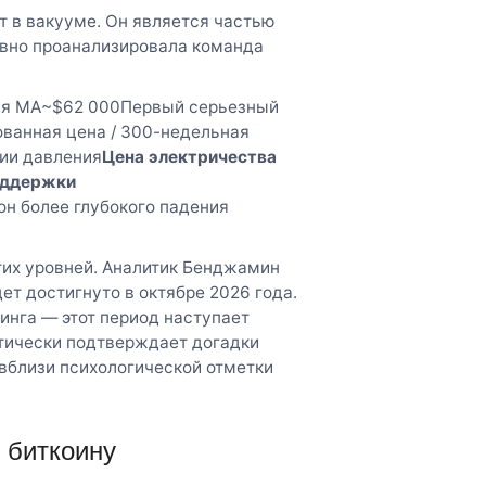
т в вакууме. Он является частью
вно проанализировала команда
ая MA~$62 000Первый серьезный
ванная цена / 300-недельная
ии давления
Цена электричества
оддержки
н более глубокого падения
тих уровней. Аналитик Бенджамин
ет достигнуто в октябре 2026 года.
инга — этот период наступает
актически подтверждает догадки
вблизи психологической отметки
 биткоину