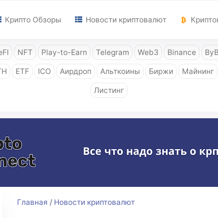
Крипто Обзоры
Новости криптовалют
Крипто
FI
NFT
Play-to-Earn
Telegram
Web3
Binance
ByB
TH
ETF
ICO
Аирдроп
Альткоины
Биржи
Майнинг
Листинг
Главная
/
Новости криптовалют