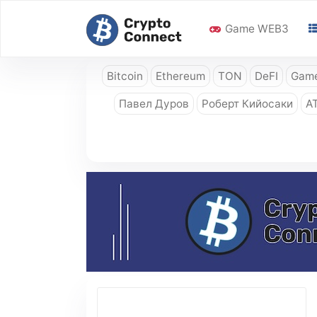
Game WEB3
Bitcoin
Ethereum
TON
DeFI
Game
Павел Дуров
Роберт Кийосаки
A