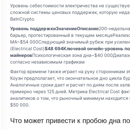
Уровень себестоимости электричества не существуе
сложной системы ценовых поддержек, которую неда
BeInCrypto.
Уровень поддержки
Значение
Описание
200-недельн
барьер, протестированный в текущем месяцеРеализо
MA~$54 000Следующий значимый рубеж при усилен
(Electrical Cost)
$48 694
Ключевой ончейн-уровень п
майнеров
Психологическая зона дна~$40 000Диапазо
согласно независимым графикам
Фактор времени также играет на руку сторонникам э
Коуэн предполагает, что окончательное дно цикла буд
Аналогичные сроки дает и расчет по дням после халв
примерно через 125 дней. Метрика Electrical Cost ф
аналитиков о том, что рыночный минимум находится 
$50 000.
Что может привести к пробою дна по