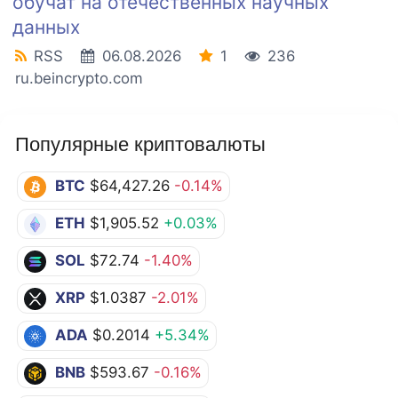
обучат на отечественных научных
данных
RSS
06.08.2026
1
236
ru.beincrypto.com
Популярные криптовалюты
BTC
$64,427.26
-0.14%
ETH
$1,905.52
+0.03%
SOL
$72.74
-1.40%
XRP
$1.0387
-2.01%
ADA
$0.2014
+5.34%
BNB
$593.67
-0.16%