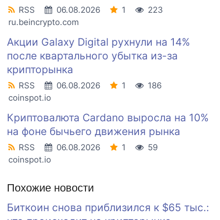
RSS
06.08.2026
1
223
ru.beincrypto.com
Акции Galaxy Digital рухнули на 14%
после квартального убытка из-за
крипторынка
RSS
06.08.2026
1
186
coinspot.io
Криптовалюта Cardano выросла на 10%
на фоне бычьего движения рынка
RSS
06.08.2026
1
59
coinspot.io
Похожие новости
Биткоин снова приблизился к $65 тыс.: