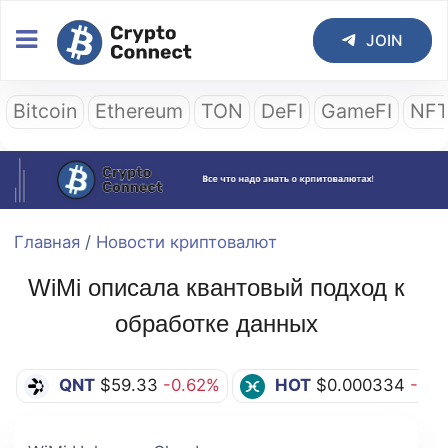
JOIN
Bitcoin
Ethereum
TON
DeFI
GameFI
NF
Главная
/
Новости криптовалют
WiMi описала квантовый подход к
обработке данных
QNT
$59.33
-0.62%
HOT
$0.000334
-1.1