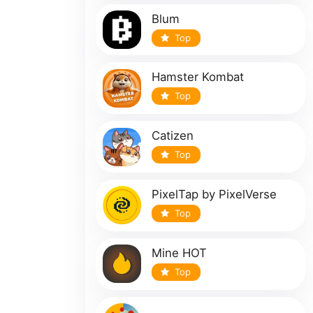
Blum
Top
Hamster Kombat
Top
Catizen
Top
PixelTap by PixelVerse
Top
Mine HOT
Top