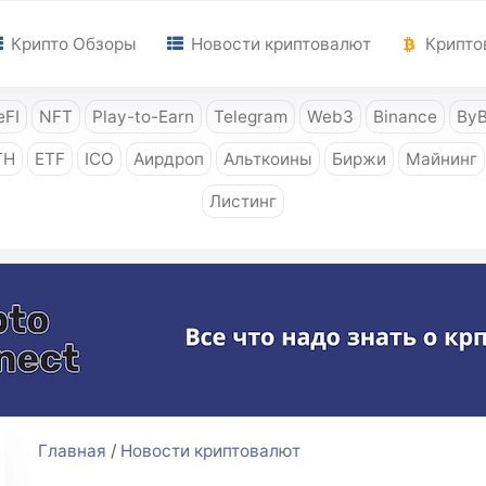
Крипто Обзоры
Новости криптовалют
Крипто
FI
NFT
Play-to-Earn
Telegram
Web3
Binance
ByB
TH
ETF
ICO
Аирдроп
Альткоины
Биржи
Майнинг
Листинг
Главная
/
Новости криптовалют