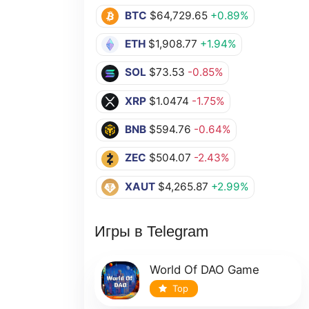
BTC
$64,729.65
+0.89%
ETH
$1,908.77
+1.94%
SOL
$73.53
-0.85%
XRP
$1.0474
-1.75%
BNB
$594.76
-0.64%
ZEC
$504.07
-2.43%
XAUT
$4,265.87
+2.99%
Игры в Telegram
World Of DAO Game
Top