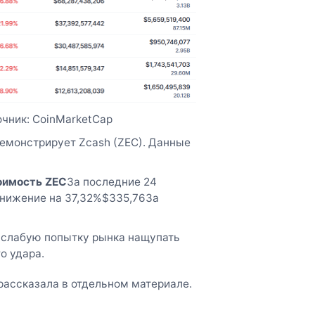
чник: CoinMarketCap
емонстрирует Zcash (ZEC). Данные
оимость ZEC
За последние 24
Снижение на 37,32%$335,76За
 слабую попытку рынка нащупать
о удара.
 рассказала в отдельном материале.