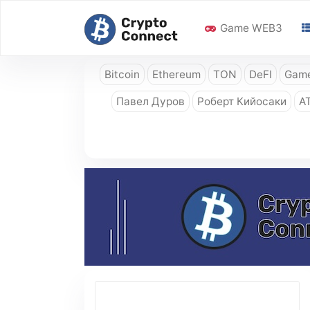
Game WEB3
Bitcoin
Ethereum
TON
DeFI
Game
Павел Дуров
Роберт Кийосаки
A