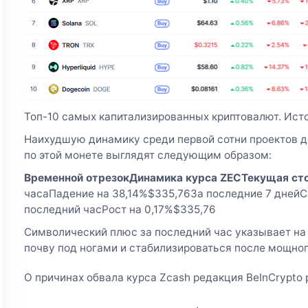
Топ-10 самых капитализированных криптовалют. Исто
Наихудшую динамику среди первой сотни проектов д
по этой монете выглядят следующим образом:
Временной отрезок
Динамика курса ZEC
Текущая ст
часаПадение на 38,14%$335,76За последние 7 дней
последний часРост на 0,17%$335,76
Символический плюс за последний час указывает на
почву под ногами и стабилизироваться после мощног
О причинах обвала курса Zcash редакция BeInCrypto