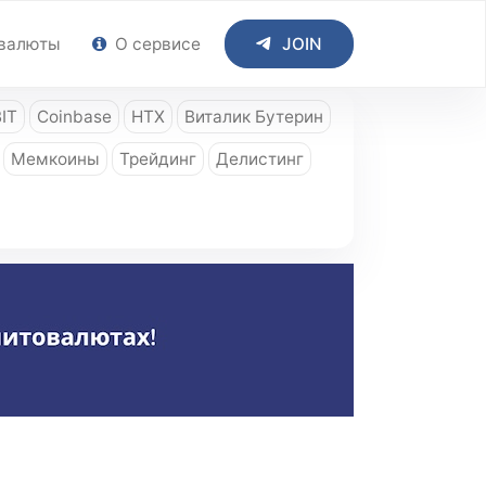
валюты
О сервисе
JOIN
IT
Coinbase
HTX
Виталик Бутерин
Мемкоины
Трейдинг
Делистинг