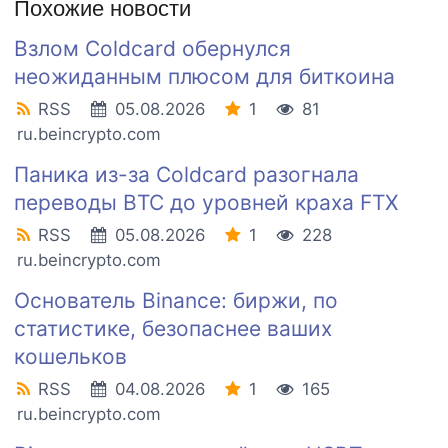
Похожие новости
Взлом Coldcard обернулся
неожиданным плюсом для биткоина
RSS
05.08.2026
1
81
ru.beincrypto.com
Паника из-за Coldcard разогнала
переводы BTC до уровней краха FTX
RSS
05.08.2026
1
228
ru.beincrypto.com
Основатель Binance: биржи, по
статистике, безопаснее ваших
кошельков
RSS
04.08.2026
1
165
ru.beincrypto.com