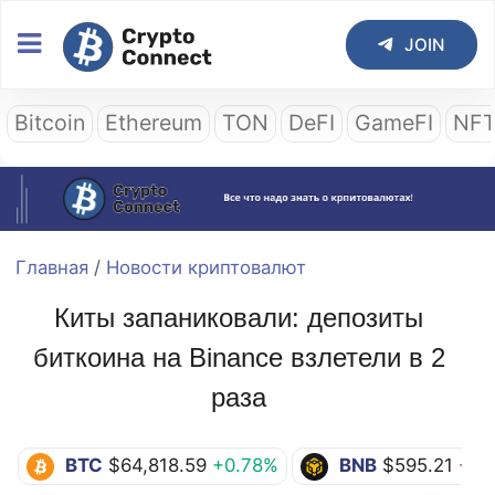
JOIN
Bitcoin
Ethereum
TON
DeFI
GameFI
NF
Главная
/
Новости криптовалют
Киты запаниковали: депозиты
биткоина на Binance взлетели в 2
раза
BTC
$64,818.59
+0.78%
BNB
$595.21
-1.