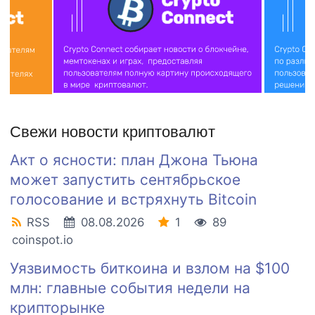
Свежи новости криптовалют
Акт о ясности: план Джона Тьюна
может запустить сентябрьское
голосование и встряхнуть Bitcoin
RSS
08.08.2026
1
89
coinspot.io
Уязвимость биткоина и взлом на $100
млн: главные события недели на
крипторынке