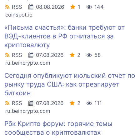
RSS
08.08.2026
1
144
coinspot.io
«Письма счастья»: банки требуют от
ВЭД-клиентов в РФ отчитаться за
криптовалюту
RSS
07.08.2026
2
58
ru.beincrypto.com
Сегодня опубликуют июльский отчет по
рынку труда США: как отреагирует
биткоин
RSS
07.08.2026
2
111
ru.beincrypto.com
Рбк Крипто форум: горячие темы
сообщества о криптовалютах