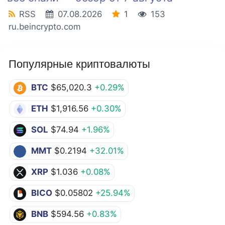
RSS
07.08.2026
1
153
ru.beincrypto.com
Популярные криптовалюты
BTC
$65,020.3
+0.29%
ETH
$1,916.56
+0.30%
SOL
$74.94
+1.96%
MMT
$0.2194
+32.01%
XRP
$1.036
+0.08%
BICO
$0.05802
+25.94%
BNB
$594.56
+0.83%