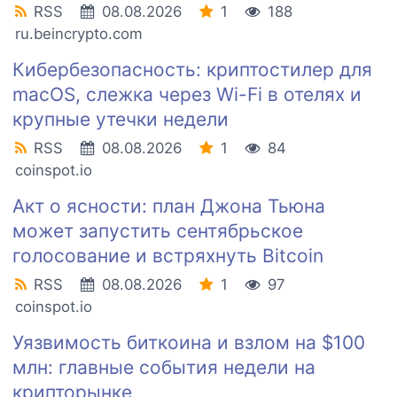
RSS
08.08.2026
1
188
ru.beincrypto.com
Кибербезопасность: криптостилер для
macOS, слежка через Wi-Fi в отелях и
крупные утечки недели
RSS
08.08.2026
1
84
coinspot.io
Акт о ясности: план Джона Тьюна
может запустить сентябрьское
голосование и встряхнуть Bitcoin
RSS
08.08.2026
1
97
coinspot.io
Уязвимость биткоина и взлом на $100
млн: главные события недели на
крипторынке