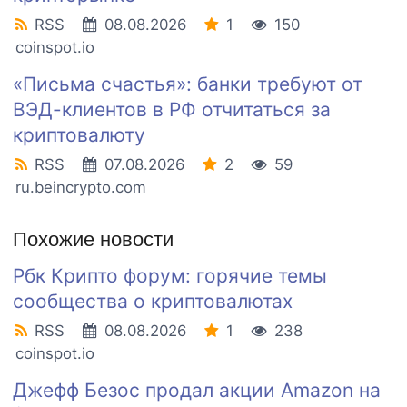
RSS
08.08.2026
1
150
coinspot.io
«Письма счастья»: банки требуют от
ВЭД-клиентов в РФ отчитаться за
криптовалюту
RSS
07.08.2026
2
59
ru.beincrypto.com
Похожие новости
Рбк Крипто форум: горячие темы
сообщества о криптовалютах
RSS
08.08.2026
1
238
coinspot.io
Джефф Безос продал акции Amazon на