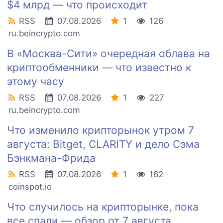
$4 млрд — что происходит
RSS
07.08.2026
1
126
ru.beincrypto.com
В «Москва-Сити» очередная облава на
криптообменники — что известно к
этому часу
RSS
07.08.2026
1
227
ru.beincrypto.com
Что изменило крипторынок утром 7
августа: Bitget, CLARITY и дело Сэма
Бэнкмана-Фрида
RSS
07.08.2026
1
162
coinspot.io
Что случилось на крипторынке, пока
все спали — обзор от 7 августа