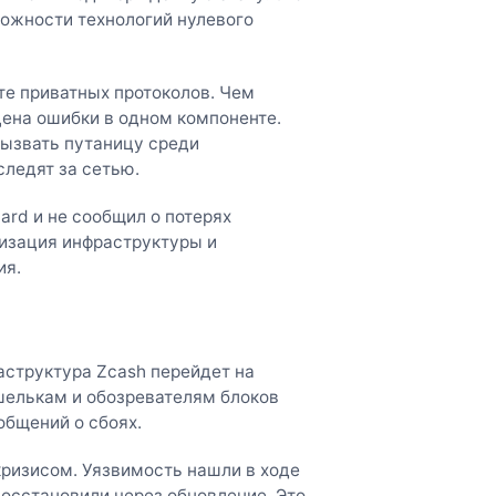
ложности технологий нулевого
те приватных протоколов. Чем
цена ошибки в одном компоненте.
ызвать путаницу среди
следят за сетью.
ard и не сообщил о потерях
низация инфраструктуры и
ия.
аструктура Zcash перейдет на
шелькам и обозревателям блоков
общений о сбоях.
кризисом. Уязвимость нашли в ходе
восстановили через обновление. Это