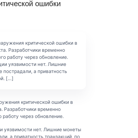
ритической ошибки
наружения критической ошибки в
кта. Разработчики временно
его работу через обновление.
ации уязвимости нет. Лишние
е пострадали, а приватность
й. […]
аружения критической ошибки в
а. Разработчики временно
о работу через обновление.
ии уязвимости нет. Лишние монеты
ли, а приватность транзакций, по