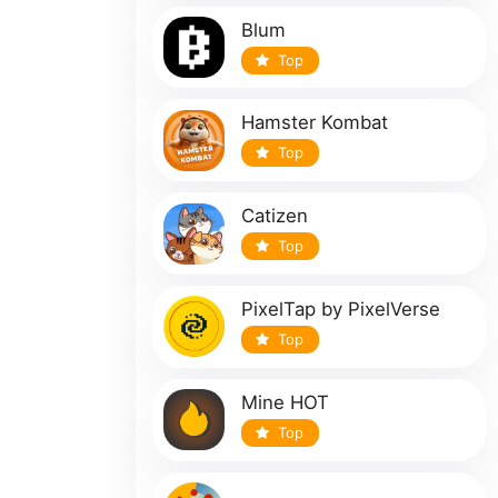
Blum
Top
Hamster Kombat
Top
Catizen
Top
PixelTap by PixelVerse
Top
Mine HOT
Top