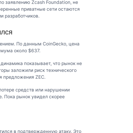
по заявлению Zcash Foundation, не
веренные приватные сети остаются
и разработчиков.
ился
ением. По данным CoinGecko, цена
имума около $637.
 динамика показывает, что рынок не
торы заложили риск технического
ля предложения ZEC.
потере средств или нарушении
е. Пока рынок увидел скорее
атился в подтвержденную атаку. Это