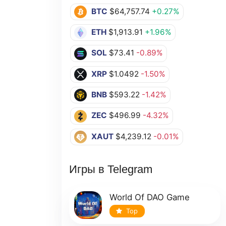
BTC
$64,757.74
+0.27%
ETH
$1,913.91
+1.96%
SOL
$73.41
-0.89%
XRP
$1.0492
-1.50%
BNB
$593.22
-1.42%
ZEC
$496.99
-4.32%
XAUT
$4,239.12
-0.01%
Игры в Telegram
World Of DAO Game
Top