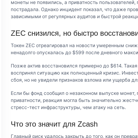
монеты не появились, а приватность пользователей, 
пострадала. Однако инцидент показал, что даже про
зависимыми от регулярных аудитов и быстрой реакци
ZEC снизился, но быстро восстанов
Токен ZEC отреагировал на новости умеренным сниж
ненадолго опускалась до $599 после дневного макс
Позже актив восстановился примерно до $614. Такая
воспринял ситуацию как полноценный кризис. Инвес
сбоя, но не увидели признаков взлома или ущерба д
Если бы фонд сообщил о незаконном выпуске монет, 
приватности, реакция могла быть значительно жестч
стресс-тест инфраструктуры, чем атаку на сеть.
Что это значит для Zcash
Главный риск удалось закрыть до того, как он превр