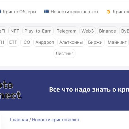
Крипто Обзоры
Новости криптовалют
Крипто
FI
NFT
Play-to-Earn
Telegram
Web3
Binance
ByB
TH
ETF
ICO
Аирдроп
Альткоины
Биржи
Майнинг
Листинг
Главная
/
Новости криптовалют