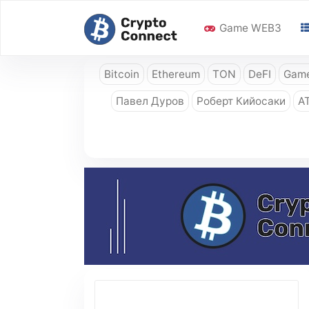
Game WEB3
Bitcoin
Ethereum
TON
DeFI
Game
Павел Дуров
Роберт Кийосаки
A