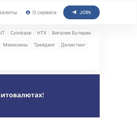
валюты
О сервисе
JOIN
IT
Coinbase
HTX
Виталик Бутерин
Мемкоины
Трейдинг
Делистинг