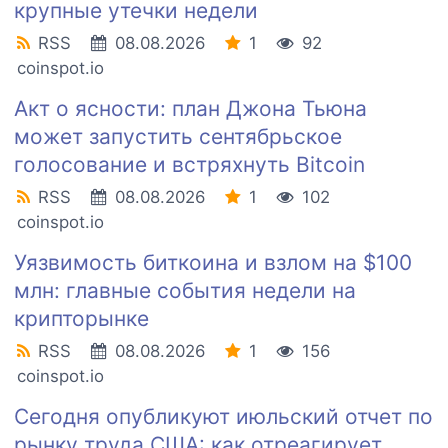
крупные утечки недели
RSS
08.08.2026
1
92
coinspot.io
Акт о ясности: план Джона Тьюна
может запустить сентябрьское
голосование и встряхнуть Bitcoin
RSS
08.08.2026
1
102
coinspot.io
Уязвимость биткоина и взлом на $100
млн: главные события недели на
крипторынке
RSS
08.08.2026
1
156
coinspot.io
Сегодня опубликуют июльский отчет по
рынку труда США: как отреагирует