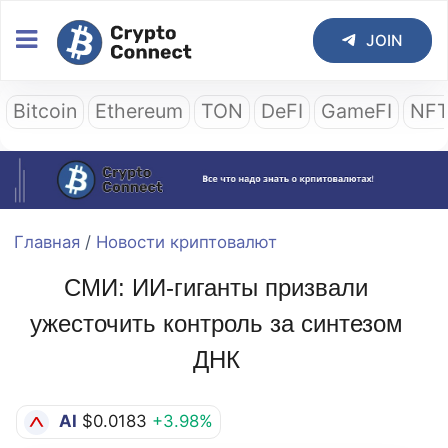
JOIN
Bitcoin
Ethereum
TON
DeFI
GameFI
NF
Главная
/
Новости криптовалют
СМИ: ИИ-гиганты призвали
ужесточить контроль за синтезом
ДНК
AI
$0.0183
+3.98%