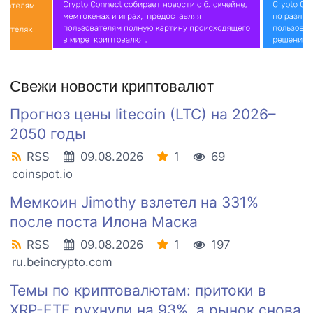
Свежи новости криптовалют
Прогноз цены litecoin (LTC) на 2026–
2050 годы
RSS
09.08.2026
1
69
coinspot.io
Мемкоин Jimothy взлетел на 331%
после поста Илона Маска
RSS
09.08.2026
1
197
ru.beincrypto.com
Темы по криптовалютам: притоки в
XRP-ETF рухнули на 93%, а рынок снова