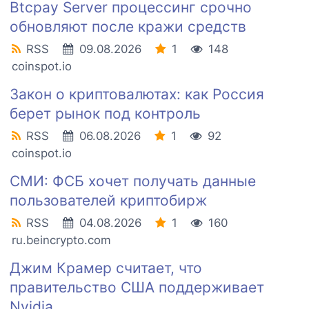
Btcpay Server процессинг срочно
обновляют после кражи средств
RSS
09.08.2026
1
148
coinspot.io
Закон о криптовалютах: как Россия
берет рынок под контроль
RSS
06.08.2026
1
92
coinspot.io
СМИ: ФСБ хочет получать данные
пользователей криптобирж
RSS
04.08.2026
1
160
ru.beincrypto.com
Джим Крамер считает, что
правительство США поддерживает
Nvidia