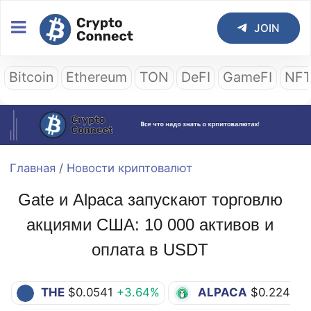
JOIN
Bitcoin
Ethereum
TON
DeFI
GameFI
NF
Главная
/
Новости криптовалют
Gate и Alpaca запускают торговлю
акциями США: 10 000 активов и
оплата в USDT
THE
$0.0541
+3.64%
ALPACA
$0.2244
-