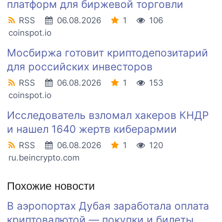
платформ для биржевой торговли
RSS
06.08.2026
1
106
coinspot.io
Мосбиржа готовит криптодепозитарий
для российских инвесторов
RSS
06.08.2026
1
153
coinspot.io
Исследователь взломал хакеров КНДР
и нашел 1640 жертв киберармии
RSS
06.08.2026
1
120
ru.beincrypto.com
Похожие новости
В аэропортах Дубая заработала оплата
криптовалютой — покупки и билеты