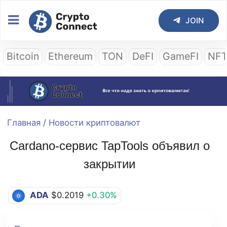
JOIN
Bitcoin
Ethereum
TON
DeFI
GameFI
NF
Главная
/
Новости криптовалют
Cardano-сервис TapTools объявил о
закрытии
ADA
$0.2019
+0.30%