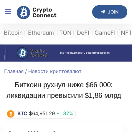
JOIN
Bitcoin
Ethereum
TON
DeFI
GameFI
NF
Главная
/
Новости криптовалют
Биткоин рухнул ниже $66 000:
ликвидации превысили $1,86 млрд
BTC
$64,951.29
+1.37%