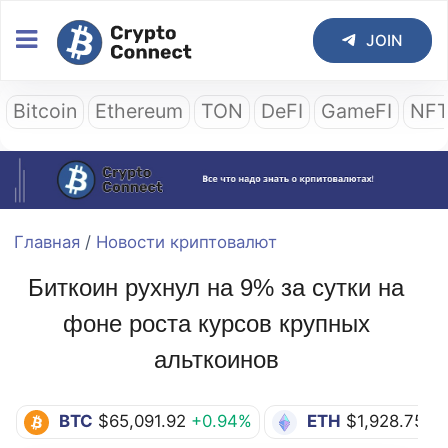
JOIN
Bitcoin
Ethereum
TON
DeFI
GameFI
NF
Главная
/
Новости криптовалют
Биткоин рухнул на 9% за сутки на
фоне роста курсов крупных
альткоинов
BTC
$65,091.92
+0.94%
ETH
$1,928.75
+