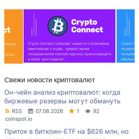
Свежи новости криптовалют
Он-чейн анализ криптовалют: когда
биржевые резервы могут обмануть
RSS
07.08.2026
1
92
coinspot.io
Приток в биткоин-ETF на $626 млн, но