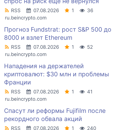
спрос на риск еще не вернулся
RSS
07.08.2026
1
36
ru.beincrypto.com
Прогноз Fundstrat: рост S&P 500 до
8000 и взлет Ethereum
RSS
07.08.2026
1
52
ru.beincrypto.com
Нападения на держателей
криптовалют: $30 млн и проблемы
Франции
RSS
07.08.2026
1
41
ru.beincrypto.com
Спасут ли реформы Fujifilm после
рекордного обвала акций
RSS
07.08.2026
1
240