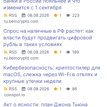
банки в России лояльнее и что
изменится с 1 сентября
RSS
08.08.2026
1
223
ru.beincrypto.com
Спрос на наличные в РФ растет: как
власти будут продвигать цифровой
рубль в таких условиях
RSS
08.08.2026
1
189
ru.beincrypto.com
Кибербезопасность: криптостилер для
macOS, слежка через Wi-Fi в отелях и
крупные утечки недели
RSS
08.08.2026
1
86
coinspot.io
Акт о ясности: план Джона Тьюна