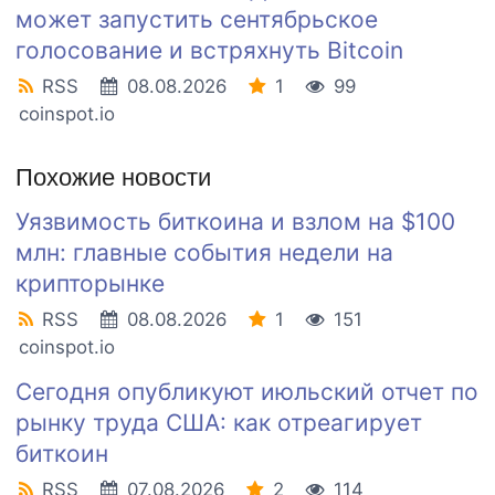
может запустить сентябрьское
голосование и встряхнуть Bitcoin
RSS
08.08.2026
1
99
coinspot.io
Похожие новости
Уязвимость биткоина и взлом на $100
млн: главные события недели на
крипторынке
RSS
08.08.2026
1
151
coinspot.io
Сегодня опубликуют июльский отчет по
рынку труда США: как отреагирует
биткоин
RSS
07.08.2026
2
114