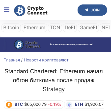
JOIN
Bitcoin
Ethereum
TON
DeFI
GameFI
NF
Главная
/
Новости криптовалют
Standard Chartered: Ethereum начал
обгон биткоина после продаж
Strategy
BTC
$65,006.79
-0.19%
ETH
$1,920.07
-0