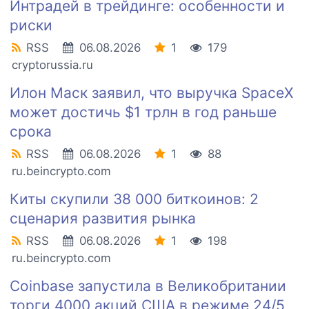
Интрадей в трейдинге: особенности и
риски
RSS
06.08.2026
1
179
cryptorussia.ru
Илон Маск заявил, что выручка SpaceX
может достичь $1 трлн в год раньше
срока
RSS
06.08.2026
1
88
ru.beincrypto.com
Киты скупили 38 000 биткоинов: 2
сценария развития рынка
RSS
06.08.2026
1
198
ru.beincrypto.com
Coinbase запустила в Великобритании
торги 4000 акций США в режиме 24/5