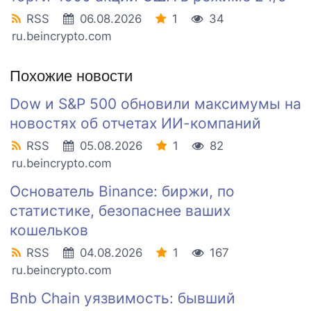
RSS
06.08.2026
1
34
ru.beincrypto.com
Похожие новости
Dow и S&P 500 обновили максимумы на
новостях об отчетах ИИ-компаний
RSS
05.08.2026
1
82
ru.beincrypto.com
Основатель Binance: биржи, по
статистике, безопаснее ваших
кошельков
RSS
04.08.2026
1
167
ru.beincrypto.com
Bnb Chain уязвимость: бывший