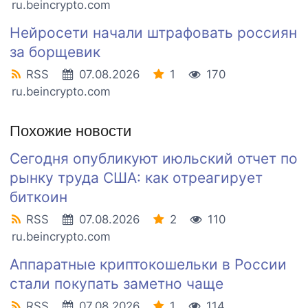
ru.beincrypto.com
Нейросети начали штрафовать россиян
за борщевик
RSS
07.08.2026
1
170
ru.beincrypto.com
Похожие новости
Сегодня опубликуют июльский отчет по
рынку труда США: как отреагирует
биткоин
RSS
07.08.2026
2
110
ru.beincrypto.com
Аппаратные криптокошельки в России
стали покупать заметно чаще
RSS
07.08.2026
1
114