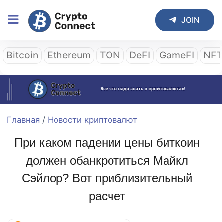
JOIN
Bitcoin
Ethereum
TON
DeFI
GameFI
NF
Главная
/
Новости криптовалют
При каком падении цены биткоин
должен обанкротиться Майкл
Сэйлор? Вот приблизительный
расчет