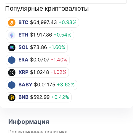
Популярные криптовалюты
BTC
$64,997.43
+0.93%
ETH
$1,917.86
+0.54%
SOL
$73.86
+1.60%
ERA
$0.0707
-1.40%
XRP
$1.0248
-1.02%
BABY
$0.01175
+3.62%
BNB
$592.99
+0.42%
Информация
Редакционная политика