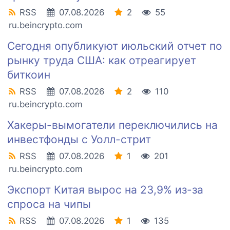
RSS
07.08.2026
2
55
ru.beincrypto.com
Сегодня опубликуют июльский отчет по
рынку труда США: как отреагирует
биткоин
RSS
07.08.2026
2
110
ru.beincrypto.com
Хакеры-вымогатели переключились на
инвестфонды с Уолл-стрит
RSS
07.08.2026
1
201
ru.beincrypto.com
Экспорт Китая вырос на 23,9% из-за
спроса на чипы
RSS
07.08.2026
1
135