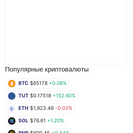
Популярные криптовалюты
BTC
$65178
+0.08%
TUT
$0.17518
+152.60%
ETH
$1,923.46
-0.03%
SOL
$76.61
+1.20%
BNB
$609.45
+0.44%