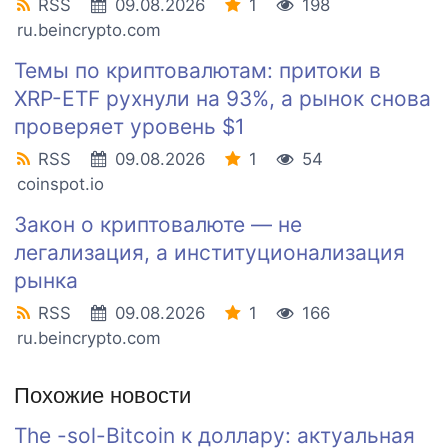
RSS
09.08.2026
1
198
ru.beincrypto.com
Темы по криптовалютам: притоки в
XRP-ETF рухнули на 93%, а рынок снова
проверяет уровень $1
RSS
09.08.2026
1
54
coinspot.io
Закон о криптовалюте — не
легализация, а институционализация
рынка
RSS
09.08.2026
1
166
ru.beincrypto.com
Похожие новости
The -sol-Bitcoin к доллару: актуальная