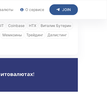
валюты
О сервисе
JOIN
IT
Coinbase
HTX
Виталик Бутерин
Мемкоины
Трейдинг
Делистинг