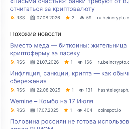
«Письма счастья»: банки требуют от В
отчитаться за криптовалюту
RSS
07.08.2026
2
59
ru.beincrypto.
Похожие новости
Вместо меда — биткоины: жительница
криптоферму за пасеку
RSS
21.07.2026
1
166
ru.beincrypto
Инфляция, санкции, крипта — как обы
сбережения
RSS
22.08.2025
1
131
hashtelegraph
Wemine – Комбо на 17 Июля
RSS
17.07.2025
1
404
coinspot.io
Половина россиян не готова использо