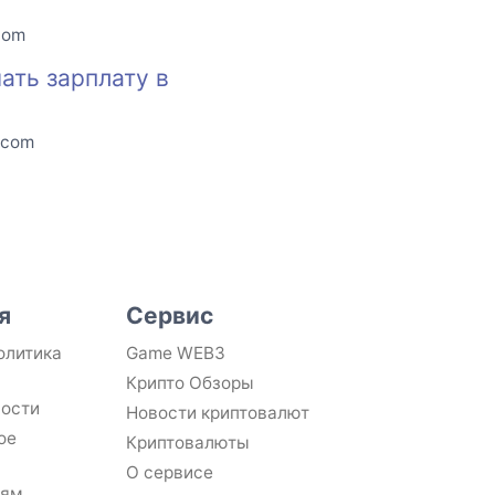
com
ать зарплату в
.com
я
Сервис
олитика
Game WEB3
Крипто Обзоры
ности
Новости криптовалют
ое
Криптовалюты
О сервисе
лям