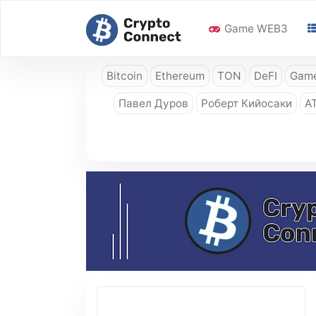
Game WEB3
Bitcoin
Ethereum
TON
DeFI
Game
Павел Дуров
Роберт Кийосаки
A