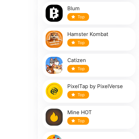
Blum
Top
Hamster Kombat
Top
Catizen
Top
PixelTap by PixelVerse
Top
Mine HOT
Top