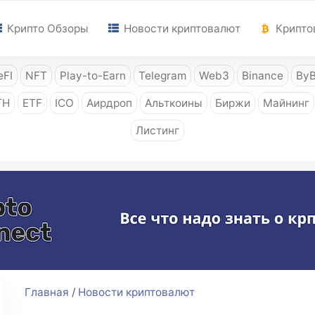
Крипто Обзоры
Новости криптовалют
Крипто
FI
NFT
Play-to-Earn
Telegram
Web3
Binance
ByB
TH
ETF
ICO
Аирдроп
Альткоины
Биржи
Майнинг
Листинг
Главная
/
Новости криптовалют