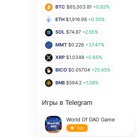
BTC
$65,003.81
+0.82%
ETH
$1,916.98
+0.55%
SOL
$74.87
+2.55%
MMT
$0.226
+37.47%
XRP
$1.0348
+0.65%
BICO
$0.05704
+25.45%
BNB
$594.2
+1.08%
Игры в Telegram
World Of DAO Game
Top