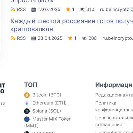
опрос ВЦИОМ
RSS
17.07.2025
1
310
ru.beincrypto.
Каждый шестой россиянин готов получ
криптовалюте
RSS
23.04.2025
1
286
ru.beincrypto
ТОП
Информаци
Bitcoin (BTC)
Редакционная п
Ethereum (ETH)
Политика
ти,
конфиденциаль
Solana (SOL)
Пользовательск
Master MIX Token
соглашение
(MMT)
Правообладате