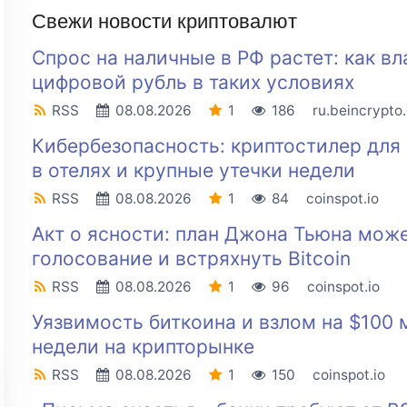
Свежи новости криптовалют
Спрос на наличные в РФ растет: как вл
цифровой рубль в таких условиях
RSS
08.08.2026
1
186
ru.beincrypto
Кибербезопасность: криптостилер для 
в отелях и крупные утечки недели
RSS
08.08.2026
1
84
coinspot.io
Акт о ясности: план Джона Тьюна може
голосование и встряхнуть Bitcoin
RSS
08.08.2026
1
96
coinspot.io
Уязвимость биткоина и взлом на $100 
недели на крипторынке
RSS
08.08.2026
1
150
coinspot.io