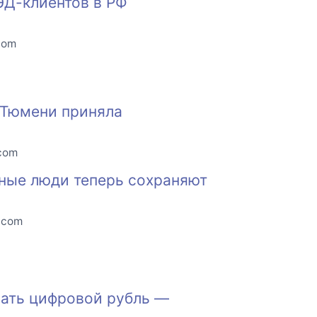
ЭД-клиентов в РФ
com
 Тюмени приняла
.com
чные люди теперь сохраняют
.com
вать цифровой рубль —