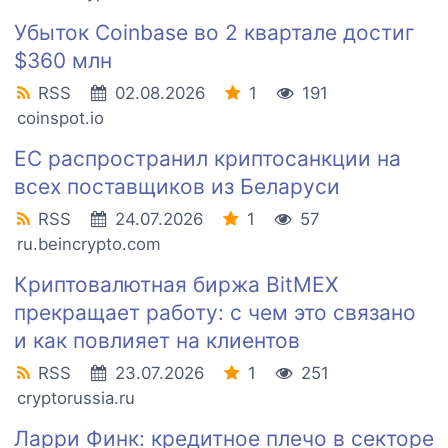
Убыток Coinbase во 2 квартале достиг
$360 млн
RSS
02.08.2026
1
191
coinspot.io
ЕС распространил криптосанкции на
всех поставщиков из Беларуси
RSS
24.07.2026
1
57
ru.beincrypto.com
Криптовалютная биржа BitMEX
прекращает работу: с чем это связано
и как повлияет на клиентов
RSS
23.07.2026
1
251
cryptorussia.ru
Ларри Финк: кредитное плечо в секторе