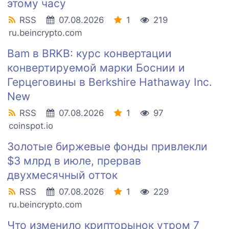
этому часу
RSS
07.08.2026
1
219
ru.beincrypto.com
Bam в BRKB: курс конвертации
конвертируемой марки Боснии и
Герцеговины в Berkshire Hathaway Inc.
New
RSS
07.08.2026
1
97
coinspot.io
Золотые биржевые фонды привлекли
$3 млрд в июле, прервав
двухмесячный отток
RSS
07.08.2026
1
229
ru.beincrypto.com
Что изменило крипторынок утром 7