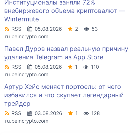
Институционалы заняли 72%
внебиржевого объема криптовалют —
Wintermute
RSS
05.08.2026
2
53
ru.beincrypto.com
Павел Дуров назвал реальную причину
удаления Telegram из App Store
RSS
05.08.2026
1
110
ru.beincrypto.com
Артур Хейс меняет портфель: от чего
избавился и что скупает легендарный
трейдер
RSS
03.08.2026
1
128
ru.beincrypto.com