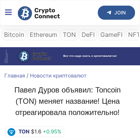
JOIN
Bitcoin
Ethereum
TON
DeFI
GameFI
NF
Главная
/
Новости криптовалют
Павел Дуров объявил: Toncoin
(TON) меняет название! Цена
отреагировала положительно!
TON
$1.6
+0.95%