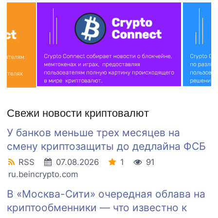
Свежи новости криптовалют
У банков меньше трех месяцев на
смену криптозащиты до дедлайна ФСБ
RSS
07.08.2026
1
91
ru.beincrypto.com
В «Москва-Сити» очередная облава на
криптообменники — что известно к