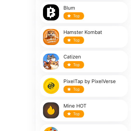
Blum
Top
Hamster Kombat
Top
Catizen
Top
PixelTap by PixelVerse
Top
Mine HOT
Top