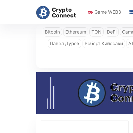
Game WEB3
Bitcoin
Ethereum
TON
DeFI
Game
Павел Дуров
Роберт Кийосаки
A