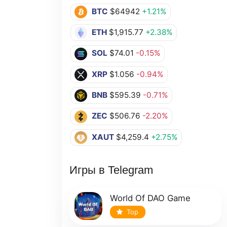
BTC
$64942
+1.21%
ETH
$1,915.77
+2.38%
SOL
$74.01
-0.15%
XRP
$1.056
-0.94%
BNB
$595.39
-0.71%
ZEC
$506.76
-2.20%
XAUT
$4,259.4
+2.75%
Игры в Telegram
World Of DAO Game
Top