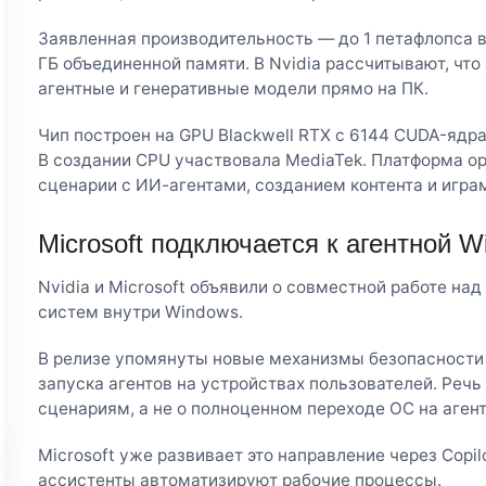
Заявленная производительность — до 1 петафлопса 
ГБ объединенной памяти. В Nvidia рассчитывают, что
агентные и генеративные модели прямо на ПК.
Чип построен на GPU Blackwell RTX с 6144 CUDA-ядр
В создании CPU участвовала MediaTek. Платформа ор
сценарии с ИИ-агентами, созданием контента и игра
Microsoft подключается к агентной W
Nvidia и Microsoft объявили о совместной работе на
систем внутри Windows.
В релизе упомянуты новые механизмы безопасности 
запуска агентов на устройствах пользователей. Речь
сценариям, а не о полноценном переходе ОС на аген
Microsoft уже развивает это направление через Copil
ассистенты автоматизируют рабочие процессы.