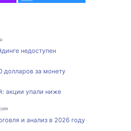
ru
йдинге недоступен
0 долларов за монету
й: акции упали ниже
.com
говля и анализ в 2026 году