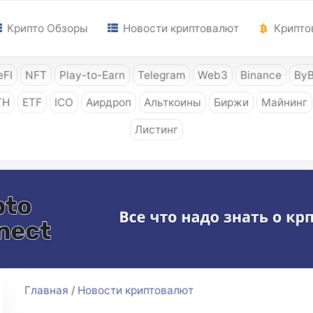
Крипто Обзоры
Новости криптовалют
Крипто
FI
NFT
Play-to-Earn
Telegram
Web3
Binance
ByB
TH
ETF
ICO
Аирдроп
Альткоины
Биржи
Майнинг
Листинг
Главная
/
Новости криптовалют