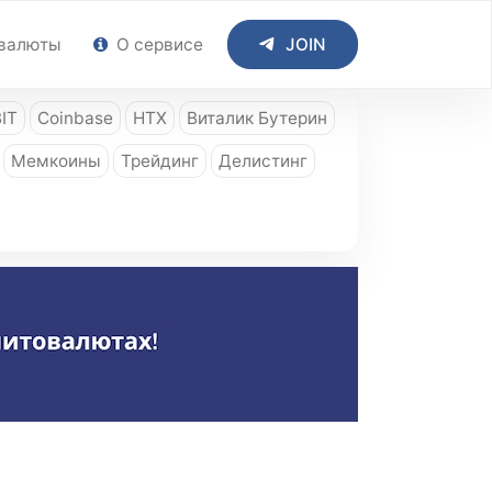
валюты
О сервисе
JOIN
IT
Coinbase
HTX
Виталик Бутерин
Мемкоины
Трейдинг
Делистинг