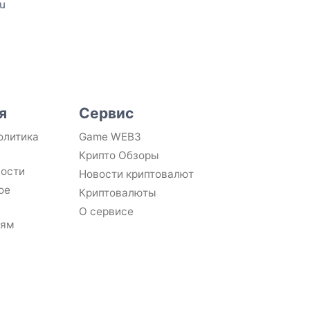
ru
я
Сервис
олитика
Game WEB3
Крипто Обзоры
ности
Новости криптовалют
ое
Криптовалюты
О сервисе
лям