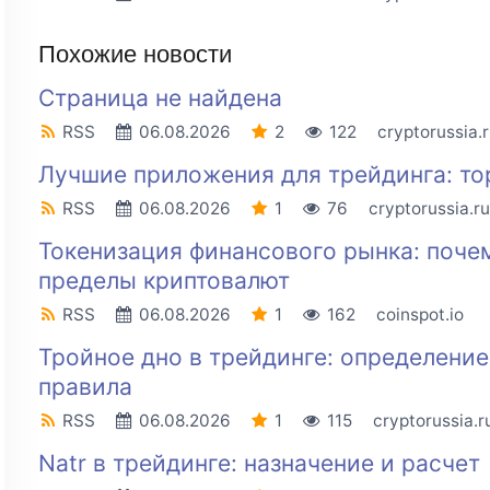
Похожие новости
Страница не найдена
RSS
06.08.2026
2
122
cryptorussia.
Лучшие приложения для трейдинга: тор
RSS
06.08.2026
1
76
cryptorussia.ru
Токенизация финансового рынка: поче
пределы криптовалют
RSS
06.08.2026
1
162
coinspot.io
Тройное дно в трейдинге: определение
правила
RSS
06.08.2026
1
115
cryptorussia.r
Natr в трейдинге: назначение и расчет