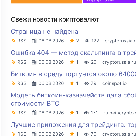
Свежи новости криптовалют
Страница не найдена
RSS
06.08.2026
2
122
cryptorussia.
Ошибка 404 — метод скальпинга в тре
RSS
06.08.2026
1
26
cryptorussia.ru
Биткоин в среду торгуется около 6400
RSS
06.08.2026
1
79
coinspot.io
Модель биткоин-казначейств дала сбо
стоимости BTC
RSS
06.08.2026
1
171
ru.beincrypto
Лучшие приложения для трейдинга: тор
RSS
06.08.2026
1
76
cryptorussia.ru