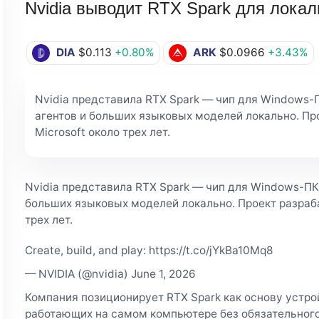
Nvidia выводит RTX Spark для лока
DIA
$0.113
+0.80%
ARK
$0.0966
+3.43%
Nvidia представила RTX Spark — чип для Windows-
агентов и больших языковых моделей локально. Пр
Microsoft около трех лет.
Nvidia представила RTX Spark — чип для Windows-ПК
больших языковых моделей локально. Проект разраба
трех лет.
Create, build, and play: https://t.co/jYkBa10Mq8
— NVIDIA (@nvidia) June 1, 2026
Компания позиционирует RTX Spark как основу устр
работающих на самом компьютере без обязательного