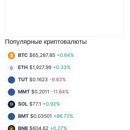
Популярные криптовалюты
BTC
$65,287.85
+0.64%
ETH
$1,927.99
+0.33%
TUT
$0.1623
-9.83%
MMT
$0.2011
-11.64%
SOL
$77.1
+0.92%
BMT
$0.03501
+86.72%
BNB
$604.62
+0.27%