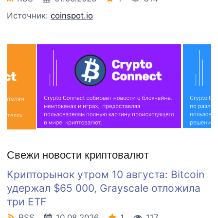
Источник:
coinspot.io
Свежи новости криптовалют
Крипторынок утром 10 августа: Bitcoin
удержал $65 000, Grayscale отложила
три ETF
RSS
10.08.2026
1
117