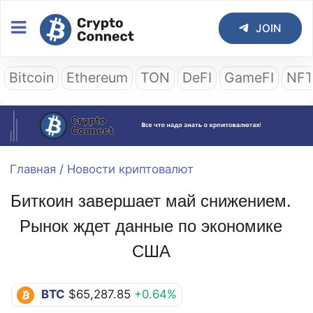
JOIN
Bitcoin
Ethereum
TON
DeFI
GameFI
NF
Главная
/
Новости криптовалют
Биткоин завершает май снижением.
Рынок ждет данные по экономике
США
BTC
$65,287.85
+0.64%