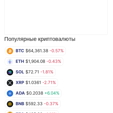
Популярные криптовалюты
BTC
$64,361.38
-0.57%
ETH
$1,904.08
-0.43%
SOL
$72.71
-1.81%
XRP
$1.0361
-2.71%
ADA
$0.2038
+6.04%
BNB
$592.33
-0.37%