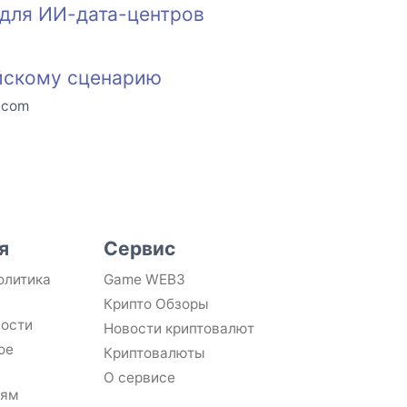
 для ИИ-дата-центров
ийскому сценарию
o.com
я
Сервис
олитика
Game WEB3
Крипто Обзоры
ности
Новости криптовалют
ое
Криптовалюты
О сервисе
лям