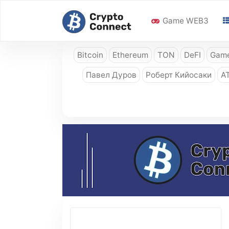
Game WEB3
Bitcoin
Ethereum
TON
DeFI
Game
Павел Дуров
Роберт Кийосаки
A