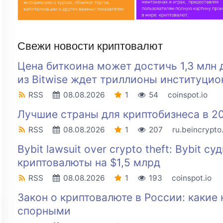
Свежи новости криптовалют
Цена биткоина может достичь 1,3 млн 
из Bitwise ждет триллионы институцио
RSS
08.08.2026
1
54
coinspot.io
Лучшие страны для криптобизнеса в 20
RSS
08.08.2026
1
207
ru.beincrypt
Bybit lawsuit over crypto theft: Bybit 
криптовалюты на $1,5 млрд
RSS
08.08.2026
1
193
coinspot.io
Закон о криптовалюте в России: какие
спорными