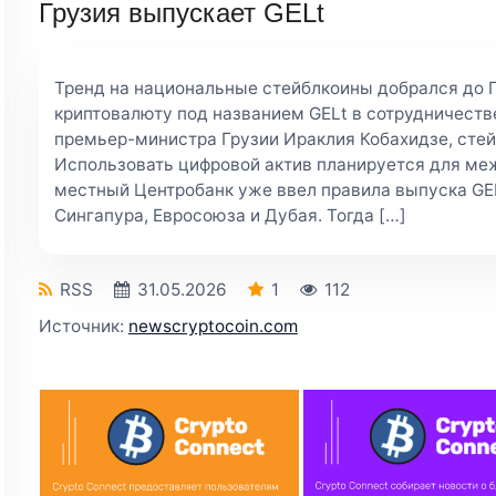
Грузия выпускает GELt
Тренд на национальные стейблкоины добрался до Г
криптовалюту под названием GELt в сотрудничестве
премьер-министра Грузии Ираклия Кобахидзе, стейб
Использовать цифровой актив планируется для ме
местный Центробанк уже ввел правила выпуска GEL
Сингапура, Евросоюза и Дубая. Тогда […]
RSS
31.05.2026
1
112
Источник:
newscryptocoin.com