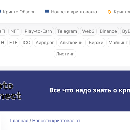
Крипто Обзоры
Новости криптовалют
Крипто
FI
NFT
Play-to-Earn
Telegram
Web3
Binance
ByB
TH
ETF
ICO
Аирдроп
Альткоины
Биржи
Майнинг
Листинг
Главная
/
Новости криптовалют