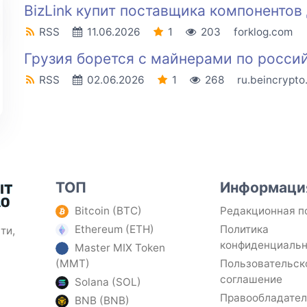
BizLink купит поставщика компонентов
RSS
11.06.2026
1
203
forklog.com
Грузия борется с майнерами по росс
RSS
02.06.2026
1
268
ru.beincrypt
ТОП
Информаци
Bitcoin (BTC)
Редакционная п
Ethereum (ETH)
Политика
ти,
конфиденциаль
Master MIX Token
(MMT)
Пользовательск
соглашение
Solana (SOL)
Правообладате
BNB (BNB)