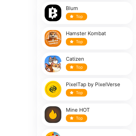
Blum
Top
Hamster Kombat
Top
Catizen
Top
PixelTap by PixelVerse
Top
Mine HOT
Top