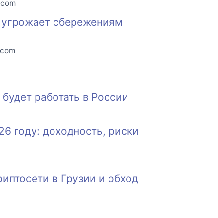
o.com
е угрожает сбережениям
.com
н будет работать в России
26 году: доходность, риски
иптосети в Грузии и обход