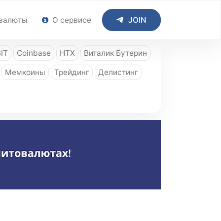
валюты
О сервисе
JOIN
IT
Coinbase
HTX
Виталик Бутерин
Мемкоины
Трейдинг
Делистинг