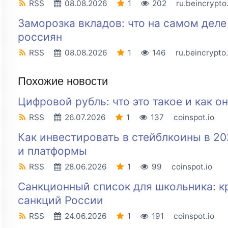
RSS
08.08.2026
1
202
ru.beincrypt
Заморозка вкладов: что на самом дел
россиян
RSS
08.08.2026
1
146
ru.beincrypto
Похожие новости
Цифровой рубль: что это такое и как о
RSS
26.07.2026
1
137
coinspot.io
Как инвестировать в стейблкоины в 20
и платформы
RSS
28.06.2026
1
99
coinspot.io
Санкционный список для школьника: кр
санкций России
RSS
24.06.2026
1
191
coinspot.io