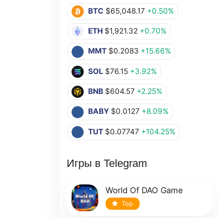
BTC
$65,048.17
+0.50%
ETH
$1,921.32
+0.70%
MMT
$0.2083
+15.66%
SOL
$76.15
+3.92%
BNB
$604.57
+2.25%
BABY
$0.0127
+8.09%
TUT
$0.07747
+104.25%
Игры в Telegram
World Of DAO Game
Top