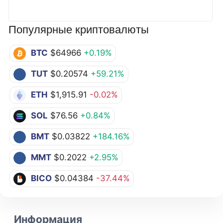
Популярные криптовалюты
BTC
$64966
+0.19%
TUT
$0.20574
+59.21%
ETH
$1,915.91
-0.02%
SOL
$76.56
+0.84%
BMT
$0.03822
+184.16%
MMT
$0.2022
+2.95%
BICO
$0.04384
-37.44%
Информация