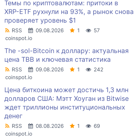
Темы по криптовалютам: притоки в
XRP-ETF рухнули на 93%, а рынок снова
проверяет уровень $1
RSS
09.08.2026
1
57
coinspot.io
The -sol-Bitcoin к доллару: актуальная
цена TBB и ключевая статистика
RSS
09.08.2026
1
242
coinspot.io
Цена биткоина может достичь 1,3 млн
долларов США: Мэтт Хоуган из Bitwise
ждет триллионы институциональных
денег
RSS
08.08.2026
1
69
coinspot.io