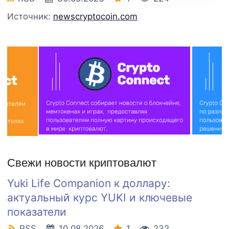
Источник:
newscryptocoin.com
Свежи новости криптовалют
Yuki Life Companion к доллару:
актуальный курс YUKI и ключевые
показатели
RSS
10.08.2026
1
232