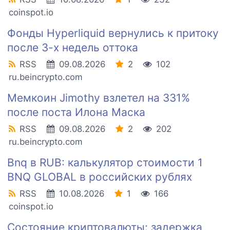
coinspot.io
Фонды Hyperliquid вернулись к притоку
после 3-х недель оттока
RSS
09.08.2026
2
102
ru.beincrypto.com
Мемкоин Jimothy взлетел на 331%
после поста Илона Маска
RSS
09.08.2026
2
202
ru.beincrypto.com
Bnq в RUB: калькулятор стоимости 1
BNQ GLOBAL в российских рублях
RSS
10.08.2026
1
166
coinspot.io
Состояние криптовалюты: задержка