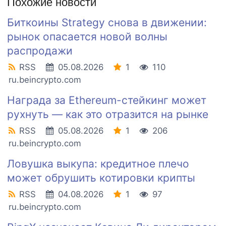
Похожие новости
Биткоины Strategy снова в движении:
рынок опасается новой волны
распродажи
RSS
05.08.2026
1
110
ru.beincrypto.com
Награда за Ethereum-стейкинг может
рухнуть — как это отразится на рынке
RSS
05.08.2026
1
206
ru.beincrypto.com
Ловушка выкупа: кредитное плечо
может обрушить котировки крипты
RSS
04.08.2026
1
97
ru.beincrypto.com