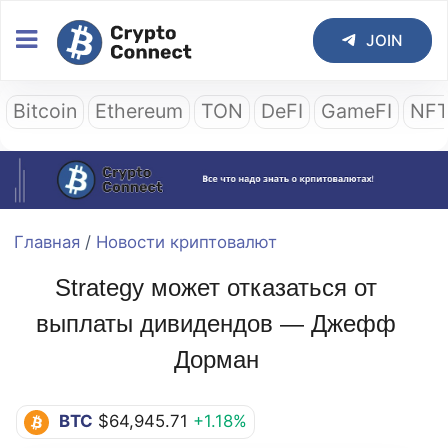
JOIN
Bitcoin
Ethereum
TON
DeFI
GameFI
NF
Главная
/
Новости криптовалют
Strategy может отказаться от
выплаты дивидендов — Джефф
Дорман
BTC
$64,945.71
+1.18%