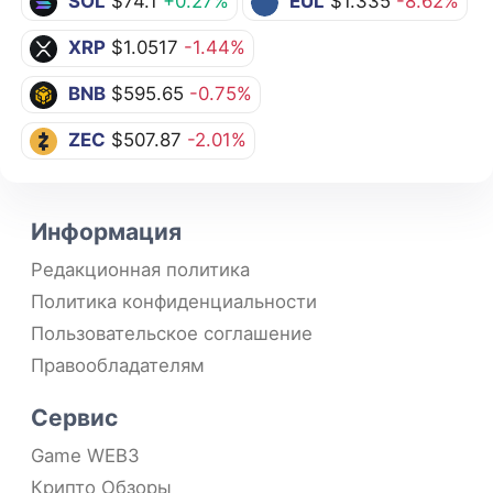
SOL
$74.1
+0.27%
EUL
$1.335
-8.62%
XRP
$1.0517
-1.44%
BNB
$595.65
-0.75%
ZEC
$507.87
-2.01%
Информация
Редакционная политика
Политика конфиденциальности
Пользовательское соглашение
Правообладателям
Сервис
Game WEB3
Крипто Обзоры