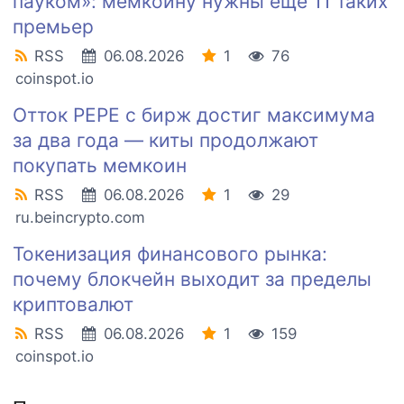
пауком»: мемкоину нужны еще 11 таких
премьер
RSS
06.08.2026
1
76
coinspot.io
Отток PEPE с бирж достиг максимума
за два года — киты продолжают
покупать мемкоин
RSS
06.08.2026
1
29
ru.beincrypto.com
Токенизация финансового рынка:
почему блокчейн выходит за пределы
криптовалют
RSS
06.08.2026
1
159
coinspot.io