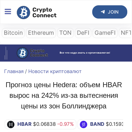
JOIN
Bitcoin
Ethereum
TON
DeFI
GameFI
NF
Главная
/
Новости криптовалют
Прогноз цены Hedera: объем HBAR
вырос на 242% из-за вытеснения
цены из зон Боллинджера
HBAR
$0.06838
-0.97%
BAND
$0.1593
+