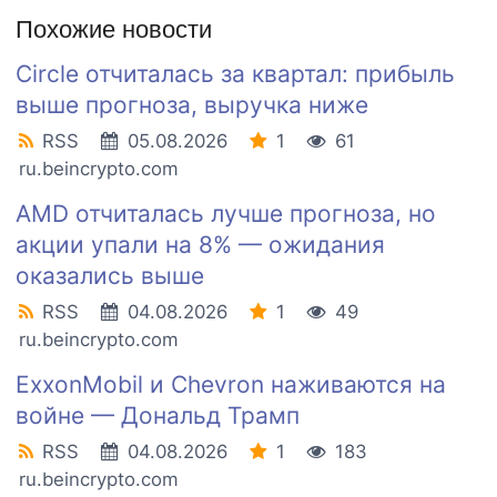
Похожие новости
Circle отчиталась за квартал: прибыль
выше прогноза, выручка ниже
RSS
05.08.2026
1
61
ru.beincrypto.com
AMD отчиталась лучше прогноза, но
акции упали на 8% — ожидания
оказались выше
RSS
04.08.2026
1
49
ru.beincrypto.com
ExxonMobil и Chevron наживаются на
войне — Дональд Трамп
RSS
04.08.2026
1
183
ru.beincrypto.com