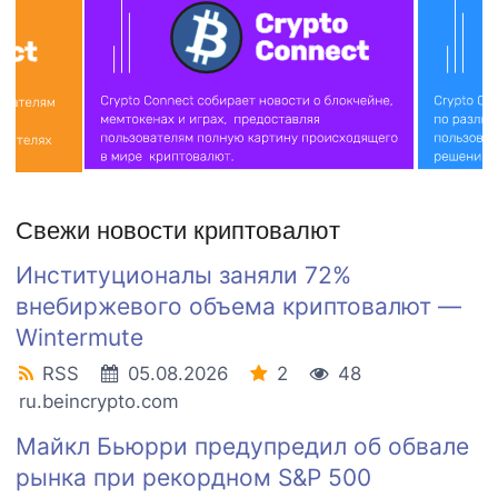
Свежи новости криптовалют
Институционалы заняли 72%
внебиржевого объема криптовалют —
Wintermute
RSS
05.08.2026
2
48
ru.beincrypto.com
Майкл Бьюрри предупредил об обвале
рынка при рекордном S&P 500