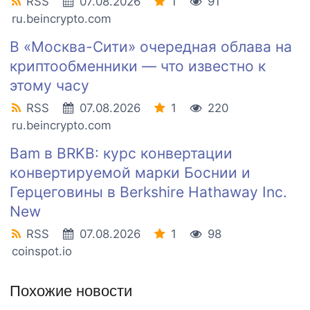
RSS
07.08.2026
1
91
ru.beincrypto.com
В «Москва-Сити» очередная облава на
криптообменники — что известно к
этому часу
RSS
07.08.2026
1
220
ru.beincrypto.com
Bam в BRKB: курс конвертации
конвертируемой марки Боснии и
Герцеговины в Berkshire Hathaway Inc.
New
RSS
07.08.2026
1
98
coinspot.io
Похожие новости