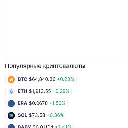
Популярные криптовалюты
BTC
$64,840.36
+0.23%
ETH
$1,913.55
+0.29%
ERA
$0.0678
+1.50%
SOL
$73.58
+0.36%
BABY
$0.01104
+2.41%