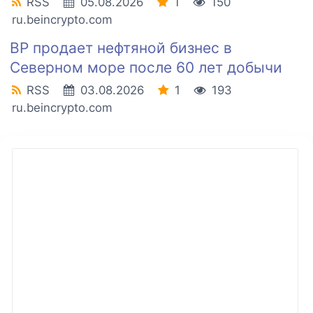
RSS
05.08.2026
1
150
ru.beincrypto.com
BP продает нефтяной бизнес в
Северном море после 60 лет добычи
RSS
03.08.2026
1
193
ru.beincrypto.com